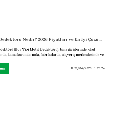
Kapı Dedektörü Nedir? 2026 Fiyatları ve En İyi Çözümler
dektörü (Boy Tipi Metal Dedektörü); bina girişlerinde, okul
ında, kamu kurumlarında, fabrikalarda, alışveriş merkezlerinde ve
güvenlik gerektiren tüm stratejik alanlarda kullanılan gelişmiş bir
espit ve üst arama sistemidir.
amı
21/04/2026
20:24