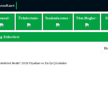
rsoft.net
umsal
Ürünlerimiz
Yazılımlarımız
Tüm Bloglar
D
g Etiketleri