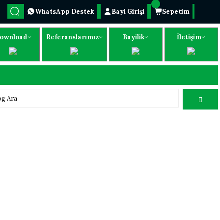
WhatsApp Destek
Bayi Girişi
Sepetim
ownload
Referanslarımız
Bayilik
İletişim