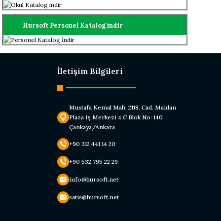
Hursoft Personel Katalog indir
İletişim Bilgileri
Mustafa Kemal Mah. 2118. Cad. Maidan
Plaza Iş Merkezi 4 C Blok No: 140
Çankaya/Ankara
+90 312 441 14 20
+90 532 795 22 29
info@hursoft.net
satis@hursoft.net