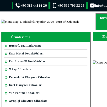
+90 312 441 14 20
+90 532 795 22 29
info@hu
Kur
Blo
Ürünlerimiz
Hursoft Yazılımlarımız
Kapı Metal Dedektörleri
Üst Arama El Dedektörleri
X Ray Cihazları
Parmak İzi Okuyucu Cihazları
Kart Okuyucu Cihazları
Yüz Tanıma Cihazları
Avuç İçi Okuyucu Cihazları