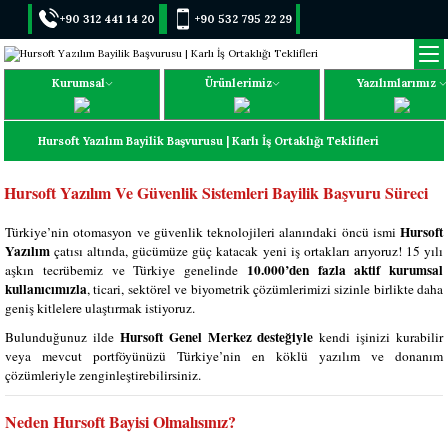
+90 312 441 14 20
+90 532 795 22 29
Kurumsal
Ürünlerimiz
Yazılımlarımız
Hursoft Yazılım Bayilik Başvurusu | Karlı İş Ortaklığı Teklifleri
Hursoft Yazılım Ve Güvenlik Sistemleri Bayilik Başvuru Süreci
Hursoft
Türkiye’nin otomasyon ve güvenlik teknolojileri alanındaki öncü ismi
Yazılım
çatısı altında, gücümüze güç katacak yeni iş ortakları arıyoruz! 15 yılı
10.000’den fazla aktif kurumsal
aşkın tecrübemiz ve Türkiye genelinde
kullanıcımızla
, ticari, sektörel ve biyometrik çözümlerimizi sizinle birlikte daha
geniş kitlelere ulaştırmak istiyoruz.
Hursoft Genel Merkez desteğiyle
Bulunduğunuz ilde
kendi işinizi kurabilir
veya mevcut portföyünüzü Türkiye’nin en köklü yazılım ve donanım
çözümleriyle zenginleştirebilirsiniz.
Neden Hursoft Bayisi Olmalısınız?