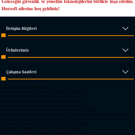
Geleceğin güvenlik ve yönetim teknolojilerini birlikte inşa edelim.
Hursoft ailesine hoş geldiniz!
İletişim Bilgileri
Ürünlerimiz
Çalışma Saatleri
Parmak İzi Okuyucu 2026 Hursoft
Rakipleri Geride Bırakan Parmak İzi Okuyucu 2026 Hursoft
Parmak İzi Okuyucu Fiyat Performans Lideri 2026 Hursoft
2026’nın En İyi Parmak İzi Okuyucusu – Hursoft Zirvede
Parmak İzi Okuyucu Alacaklar İçin 2026 Rehberi Hursoft
Okullarda Kapı Dedektörleri Neden Şart? 2026 Güvenlik Rehberi
Okullarda Kapı Tipi Metal Dedektörler Neden Kullanılmalı?
Hursoft Okul Kapı Dedektörleri
Hursoft Okul Turnike Sundurma Modelleri
Kapı Dedektörü Fiyatları ve Modelleri - 2026 Güncel Listesi
Kapı Metal Dedektörleri | Hursoft Güvenlik Teknolojileri
Üst Arama El Dedektörleri Kaliteli Dayanıklı Sağlam | Hursoft