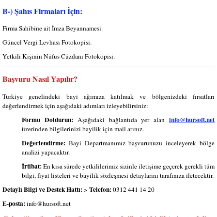
B-) Şahıs Firmaları İçin:
Firma Sahibine ait İmza Beyannamesi.
Güncel Vergi Levhası Fotokopisi.
Yetkili Kişinin Nüfus Cüzdanı Fotokopisi.
Başvuru Nasıl Yapılır?
Türkiye genelindeki bayi ağımıza katılmak ve bölgenizdeki fırsatları
değerlendirmek için aşağıdaki adımları izleyebilirsiniz:
Formu Doldurun:
info@hursoft.net
Aşağıdaki bağlantıda yer alan
ü
zerinden bilgilerinizi bayilik için mail atınız.
Değerlendirme:
Bayi Departmanımız başvurunuzu inceleyerek bölge
analizi yapacaktır.
İrtibat:
En kısa sürede yetkililerimiz sizinle iletişime geçerek gerekli tüm
bilgi, fiyat listeleri ve bayilik sözleşmesi detaylarını tarafınıza iletecektir.
Detaylı Bilgi ve Destek Hattı:
Telefon:
>
0312 441 14 20
E-posta:
info@hursoft.net