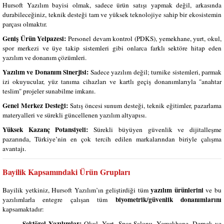
Hursoft Yazılım bayisi olmak, sadece ürün satışı yapmak değil, arkasında
durabileceğiniz, teknik desteği tam ve yüksek teknolojiye sahip bir ekosistemin
parçası olmaktır.
Geniş Ürün Yelpazesi:
Personel devam kontrol (PDKS), yemekhane, yurt, okul,
spor merkezi ve üye takip sistemleri gibi onlarca farklı sektöre hitap eden
yazılım ve donanım çözümleri.
Yazılım ve Donanım Sinerjisi:
Sadece yazılım değil; turnike sistemleri, parmak
izi okuyucular, yüz tanıma cihazları ve kartlı geçiş donanımlarıyla "anahtar
teslim" projeler sunabilme imkanı.
Genel Merkez Desteği:
Satış öncesi sunum desteği, teknik eğitimler, pazarlama
materyalleri ve sürekli güncellenen yazılım altyapısı.
Yüksek Kazanç Potansiyeli:
Sürekli büyüyen güvenlik ve dijitalleşme
pazarında, Türkiye’nin en çok tercih edilen markalarından biriyle çalışma
avantajı.
Bayilik Kapsamındaki Ürün Grupları
yazılım ürünlerini
Bayilik yetkiniz, Hursoft Yazılım’ın geliştirdiği tüm
ve bu
biyometrik/güvenlik donanımlarını
yazılımlarla entegre çalışan tüm
kapsamaktadır:
Sektörel Yazılımlar:
Okul, Yurt, Spor Salonu, Yemekhane, Dernek ve