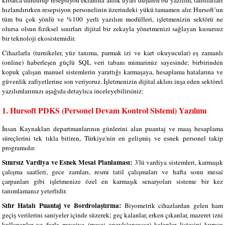
hızlandırırken resepsiyon personelinin üzerindeki yükü tamamen alır. Hursoft’un
tüm bu çok yönlü ve %100 yerli yazılım modülleri, işletmenizin sektörü ne
olursa olsun fiziksel sınırları dijital bir zekayla yönetmenizi sağlayan kusursuz
bir teknoloji ekosistemidir.
Cihazlarla (turnikeler, yüz tanıma, parmak izi ve kart okuyucular) eş zamanlı
(online) haberleşen güçlü SQL veri tabanı mimarimiz sayesinde; birbirinden
kopuk çalışan manuel sistemlerin yarattığı karmaşaya, hesaplama hatalarına ve
güvenlik zafiyetlerine son veriyoruz. İşletmenizin dijital aklını inşa eden sektörel
yazılımlarımızı aşağıda detaylıca inceleyebilirsiniz:
1. Hursoft PDKS (Personel Devam Kontrol Sistemi) Yazılımı
İnsan Kaynakları departmanlarının günlerini alan puantaj ve maaş hesaplama
süreçlerini tek tıkla bitiren, Türkiye'nin en gelişmiş ve esnek personel takip
programıdır.
Sınırsız Vardiya ve Esnek Mesai Planlaması:
3'lü vardiya sistemleri, karmaşık
çalışma saatleri, gece zamları, resmi tatil çalışmaları ve hafta sonu mesai
çarpanları gibi işletmenize özel en karmaşık senaryoları sisteme bir kez
tanımlamanız yeterlidir.
Sıfır Hatalı Puantaj ve Bordrolaştırma:
Biyometrik cihazlardan gelen ham
geçiş verilerini saniyeler içinde süzerek; geç kalanlar, erken çıkanlar, mazeret izni
kullananlar ve fazla mesaiye (mesai onaylı/onaysız) kalanlar listesini kuruşu