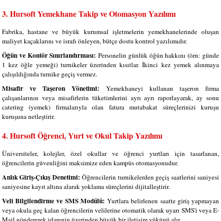
3. Hursoft Yemekhane Takip ve Otomasyon Yazılımı
Fabrika, hastane ve büyük kurumsal işletmelerin yemekhanelerinde oluşan
maliyet kaçaklarını ve israfı önleyen, bütçe dostu kontrol yazılımıdır.
Öğün ve Kontör Sınırlandırması:
Personelin günlük öğün hakkını (örn: günde
1 kez öğle yemeği) turnikeler üzerinden kısıtlar. İkinci kez yemek alınmaya
çalışıldığında turnike geçiş vermez.
Misafir ve Taşeron Yönetimi:
Yemekhaneyi kullanan taşeron firma
çalışanlarının veya misafirlerin tüketimlerini ayrı ayrı raporlayarak, ay sonu
catering (yemek) firmalarıyla olan fatura mutabakat süreçlerinizi kuruşu
kuruşuna netleştirir.
4. Hursoft Öğrenci, Yurt ve Okul Takip Yazılımı
Üniversiteler, kolejler, özel okullar ve öğrenci yurtları için tasarlanan,
öğrencilerin güvenliğini maksimize eden kampüs otomasyonudur.
Anlık Giriş-Çıkış Denetimi:
Öğrencilerin turnikelerden geçiş saatlerini saniyesi
saniyesine kayıt altına alarak yoklama süreçlerini dijitalleştirir.
Veli Bilgilendirme ve SMS Modülü:
Yurtlara belirlenen saatte giriş yapmayan
veya okula geç kalan öğrencilerin velilerine otomatik olarak uyarı SMS'i veya E-
Mail göndererek idarenin üzerinden büyük bir iletişim yükünü alır.