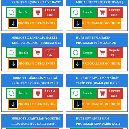
PROGRAMI (SINIRSIZ ÜYE KAYIT
MUHASEBE TAKİP PROGRAMI (
KAPASİTELİ)
SINIRSIZ ÖĞRENCİ KAYIT
Sepete
Sepete
İncele
İncele
KAPASİTELİ)
Ekle
Ekle
PROGRAM DEMO İNDİR
PROGRAM DEMO İNDİR
HURSOFT DERNEK MUHASEBE
HURSOFT STOK TAKİP
TAKİP PROGRAMI (SINIRSIZ ÜYE
PROGRAMI (TÜM BARKOD
KAYIT KAPASİTELİ)
CİHAZLARI İLE ENTEGRE
Sepete
Sepete
İncele
İncele
ÇALIŞIR)
Ekle
Ekle
PROGRAM DEMO İNDİR
PROGRAM DEMO İNDİR
HURSOFT GÜZELLİK MERKEZİ
HURSOFT APARTMAN AİDAT
PROGRAMI VE RANDEVU TAKİP
TAKİP PROGRAMI (30 DAİRE
KAYIT KAPASİTELİ)
Sepete
Sepete
İncele
İncele
Ekle
Ekle
PROGRAM DEMO İNDİR
PROGRAM DEMO İNDİR
HURSOFT APARTMAN YÖNETİM
HURSOFT APARTMAN
PROGRAMI (100 DAİRE KAYIT
PROGRAMI (200 DAİRE KAYIT
KAPASİTELİ)
KAPASİTELİ)