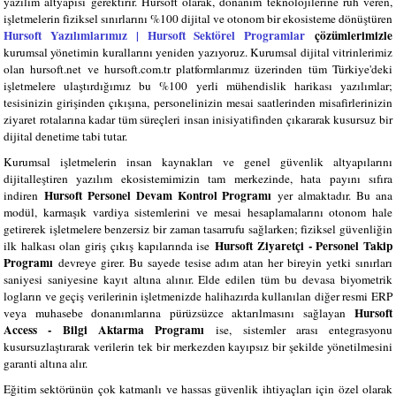
yazılım altyapısı gerektirir. Hursoft olarak, donanım teknolojilerine ruh veren,
işletmelerin fiziksel sınırlarını %100 dijital ve otonom bir ekosisteme dönüştüren
Hursoft Yazılımlarımız | Hursoft Sektörel Programlar
çözümlerimizle
kurumsal yönetimin kurallarını yeniden yazıyoruz. Kurumsal dijital vitrinlerimiz
olan hursoft.net ve hursoft.com.tr platformlarımız üzerinden tüm Türkiye'deki
işletmelere ulaştırdığımız bu %100 yerli mühendislik harikası yazılımlar;
tesisinizin girişinden çıkışına, personelinizin mesai saatlerinden misafirlerinizin
ziyaret rotalarına kadar tüm süreçleri insan inisiyatifinden çıkararak kusursuz bir
dijital denetime tabi tutar.
Kurumsal işletmelerin insan kaynakları ve genel güvenlik altyapılarını
dijitalleştiren yazılım ekosistemimizin tam merkezinde, hata payını sıfıra
Hursoft Personel Devam Kontrol Programı
indiren
yer almaktadır. Bu ana
modül, karmaşık vardiya sistemlerini ve mesai hesaplamalarını otonom hale
getirerek işletmelere benzersiz bir zaman tasarrufu sağlarken; fiziksel güvenliğin
Hursoft Ziyaretçi - Personel Takip
ilk halkası olan giriş çıkış kapılarında ise
Programı
devreye girer. Bu sayede tesise adım atan her bireyin yetki sınırları
saniyesi saniyesine kayıt altına alınır. Elde edilen tüm bu devasa biyometrik
logların ve geçiş verilerinin işletmenizde halihazırda kullanılan diğer resmi ERP
Hursoft
veya muhasebe donanımlarına pürüzsüzce aktarılmasını sağlayan
Access - Bilgi Aktarma Programı
ise, sistemler arası entegrasyonu
kusursuzlaştırarak verilerin tek bir merkezden kayıpsız bir şekilde yönetilmesini
garanti altına alır.
Eğitim sektörünün çok katmanlı ve hassas güvenlik ihtiyaçları için özel olarak