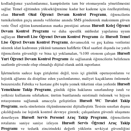
kodladığımız yazılımlarımız, kampüslerin tam bir otomasyonla yönetilmesini
sağlar. Temel eğitimden yükseköğrenime kadar her kademe için özelleştirilmiş
Hursoft Okul Öğrenci Devam Kontrol Programı
olan
, öğrencilerin
turnikelerden geçiş anında velilerine anında SMS göndererek maksimum güven
Hursoft Kolej Öğrenci
verir. Özel eğitim kurumlarının marka prestijini artıran
Devam Kontrol Programı
ve daha spesifik müfredat yapılarına uyum
Hursoft Lise Öğrenci Devam Kontrol Programı
Hursoft Temel
sağlayan
ile
Lise Öğreci Devam Kontrol Programı
, devamsızlık ve geç kalma verilerini
süzerek idari kadronun yükünü tamamen hafifletir. Okul saatleri dışında ise yatılı
Hursoft
öğrencilerin güvenliği ve bina içi yoklamaları, %100 otonom çalışan
Yurt Öğrenci Devam Kontrol Programı
ile sağlanarak öğrencilerin belirlenen
saatlerde güvende olup olmadığı dijital olarak anlık raporlanır.
İşletmelerin sadece kapı girişlerini değil, tesis içi günlük operasyonlarını ve
lojistik ağlarını da disipline eden yazılımlarımız, maliyet kaçaklarını önlemede
Hursoft
benzersizdir. Fabrika ve hastane gibi toplu yemek tüketimi olan yerlerde
Yemekhane Takip Programı
, günlük öğün haklarını sınırlandırıp israfı ve
yetkisiz kullanımı sıfırlarken; üretim bantlarında suistimali önlemek ve hijyen
Hursoft WC Tuvalet Takip
rotasyonunu sağlamak amacıyla geliştirilen
Programı
, mola sürelerinin ölçümlenmesini dijitalleştirir. Tesisin sınırları dışına
çıkıldığında ise lojistik kontrol devreye girerek; çalışanların güvenli ulaşımını
Hursoft Servis Personel Araç Takip Programı
denetleyen
, öğrencilerin
Hursoft Servis Öğrenci Araç Takip
rotalarını saniye saniye izleyen
Programı
ve tedarik zincirindeki değerli yüklerin sevkiyat güvenliğini