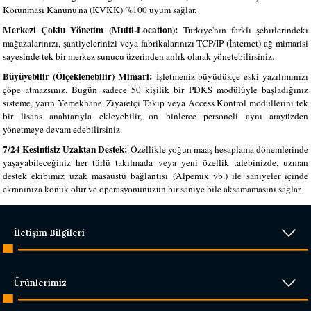
Korunması Kanunu'na (KVKK) %100 uyum sağlar.
Merkezi Çoklu Yönetim (Multi-Location):
Türkiye'nin farklı şehirlerindeki
mağazalarınızı, şantiyelerinizi veya fabrikalarınızı TCP/IP (İnternet) ağ mimarisi
sayesinde tek bir merkez sunucu üzerinden anlık olarak yönetebilirsiniz.
Büyüyebilir (Ölçeklenebilir) Mimari:
İşletmeniz büyüdükçe eski yazılımınızı
çöpe atmazsınız. Bugün sadece 50 kişilik bir PDKS modülüyle başladığınız
sisteme, yarın Yemekhane, Ziyaretçi Takip veya Access Kontrol modüllerini tek
bir lisans anahtarıyla ekleyebilir, on binlerce personeli aynı arayüzden
yönetmeye devam edebilirsiniz.
7/24 Kesintisiz Uzaktan Destek:
Özellikle yoğun maaş hesaplama dönemlerinde
yaşayabileceğiniz her türlü takılmada veya yeni özellik talebinizde, uzman
destek ekibimiz uzak masaüstü bağlantısı (Alpemix vb.) ile saniyeler içinde
ekranınıza konuk olur ve operasyonunuzun bir saniye bile aksamamasını sağlar.
İletişim Bilgileri
Ürünlerimiz