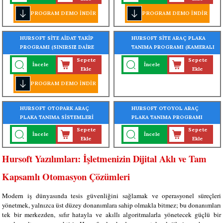
PROGRAM DEMO İNDİR
PROGRAM DEMO İNDİR
HURSOFT SİTE AİDAT TAKİP
HURSOFT SİTE ARAÇ PLAKA
PROGRAMI (SINIRSIZ DAİRE
TANIMA PROGRAMI (KAMERALI
KAYIT KAPASİTELİ)
ARAÇ PLAKA TANIMA
Sepete
Sepete
İncele
İncele
SİSTEMLERİ)
Ekle
Ekle
PROGRAM DEMO İNDİR
HURSOFT OTOPARK ARAÇ
HURSOFT OTOYOL ARAÇ
PLAKA TANIMA SİSTEMLERİ
PLAKA TANIMA PROGRAMI
(KAMERALI ARAÇ PLAKA
(KAMERALI ARAÇ PLAKA
Sepete
Sepete
İncele
İncele
TANIMA PROGRAMI)
TANIMA PROGRAMI)
Ekle
Ekle
Hursoft Yazılımları: İşletmenizin Dijital Aklı ve Tam
Kapsamlı Otomasyon Çözümleri
Modern iş dünyasında tesis güvenliğini sağlamak ve operasyonel süreçleri
yönetmek, yalnızca üst düzey donanımlara sahip olmakla bitmez; bu donanımları
tek bir merkezden, sıfır hatayla ve akıllı algoritmalarla yönetecek güçlü bir