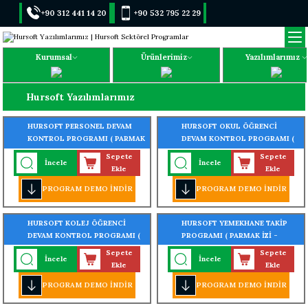
+90 312 441 14 20
+90 532 795 22 29
Kurumsal
Ürünlerimiz
Yazılımlarımız
Hursoft Yazılımlarımız
HURSOFT PERSONEL DEVAM
HURSOFT OKUL ÖĞRENCİ
KONTROL PROGRAMI ( PARMAK
DEVAM KONTROL PROGRAMI (
İZİ - KARTLI - YÜZ TANIMALI -
PARMAK İZİ - KARTLI - YÜZ
Sepete
Sepete
İncele
İncele
TURNİKE GEÇİŞ SİSTEMLİ)
TANIMALI - TURNİKE GEÇİŞ
Ekle
Ekle
SİSTEMLİ)
PROGRAM DEMO İNDİR
PROGRAM DEMO İNDİR
HURSOFT KOLEJ ÖĞRENCİ
HURSOFT YEMEKHANE TAKİP
DEVAM KONTROL PROGRAMI (
PROGRAMI ( PARMAK İZİ -
PARMAK İZİ - KARTLI - YÜZ
KARTLI - YÜZ TANIMALI -
Sepete
Sepete
İncele
İncele
TANIMALI - TURNİKE GEÇİŞ
TURNİKE GEÇİŞ SİSTEMLİ)
Ekle
Ekle
SİSTEMLİ)
PROGRAM DEMO İNDİR
PROGRAM DEMO İNDİR