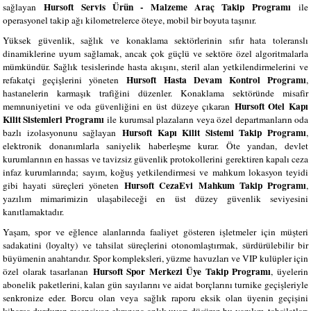
Hursoft Servis Ürün - Malzeme Araç Takip Programı
sağlayan
ile
operasyonel takip ağı kilometrelerce öteye, mobil bir boyuta taşınır.
Yüksek güvenlik, sağlık ve konaklama sektörlerinin sıfır hata toleranslı
dinamiklerine uyum sağlamak, ancak çok güçlü ve sektöre özel algoritmalarla
mümkündür. Sağlık tesislerinde hasta akışını, steril alan yetkilendirmelerini ve
Hursoft Hasta Devam Kontrol Programı
refakatçi geçişlerini yöneten
,
hastanelerin karmaşık trafiğini düzenler. Konaklama sektöründe misafir
Hursoft Otel Kapı
memnuniyetini ve oda güvenliğini en üst düzeye çıkaran
Kilit Sistemleri Programı
ile kurumsal plazaların veya özel departmanların oda
Hursoft Kapı Kilit Sistemi Takip Programı
bazlı izolasyonunu sağlayan
,
elektronik donanımlarla saniyelik haberleşme kurar. Öte yandan, devlet
kurumlarının en hassas ve tavizsiz güvenlik protokollerini gerektiren kapalı ceza
infaz kurumlarında; sayım, koğuş yetkilendirmesi ve mahkum lokasyon teyidi
Hursoft CezaEvi Mahkum Takip Programı
gibi hayati süreçleri yöneten
,
yazılım mimarimizin ulaşabileceği en üst düzey güvenlik seviyesini
kanıtlamaktadır.
Yaşam, spor ve eğlence alanlarında faaliyet gösteren işletmeler için müşteri
sadakatini (loyalty) ve tahsilat süreçlerini otonomlaştırmak, sürdürülebilir bir
büyümenin anahtarıdır. Spor kompleksleri, yüzme havuzları ve VIP kulüpler için
Hursoft Spor Merkezi Üye Takip Programı
özel olarak tasarlanan
, üyelerin
abonelik paketlerini, kalan gün sayılarını ve aidat borçlarını turnike geçişleriyle
senkronize eder. Borcu olan veya sağlık raporu eksik olan üyenin geçişini
kibarca durdurup resepsiyon ekranına anlık uyarı düşüren bu yazılım, tahsilatları