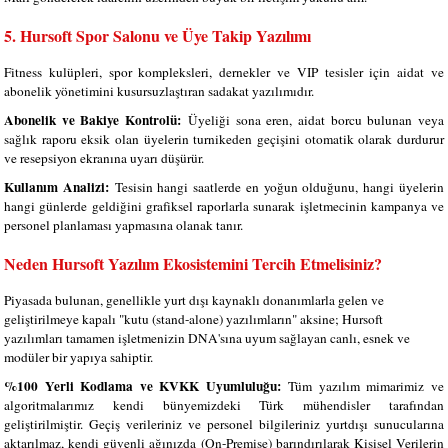
5. Hursoft Spor Salonu ve Üye Takip Yazılımı
Fitness kulüpleri, spor kompleksleri, dernekler ve VIP tesisler için aidat ve
abonelik yönetimini kusursuzlaştıran sadakat yazılımıdır.
Abonelik ve Bakiye Kontrolü:
Üyeliği sona eren, aidat borcu bulunan veya
sağlık raporu eksik olan üyelerin turnikeden geçişini otomatik olarak durdurur
ve resepsiyon ekranına uyarı düşürür.
Kullanım Analizi:
Tesisin hangi saatlerde en yoğun olduğunu, hangi üyelerin
hangi günlerde geldiğini grafiksel raporlarla sunarak işletmecinin kampanya ve
personel planlaması yapmasına olanak tanır.
Neden Hursoft Yazılım Ekosistemini Tercih Etmelisiniz?
Piyasada bulunan, genellikle yurt dışı kaynaklı donanımlarla gelen ve
geliştirilmeye kapalı "kutu (stand-alone) yazılımların" aksine; Hursoft
yazılımları tamamen işletmenizin DNA'sına uyum sağlayan canlı, esnek ve
modüler bir yapıya sahiptir.
%100 Yerli Kodlama ve KVKK Uyumluluğu:
Tüm yazılım mimarimiz ve
algoritmalarımız kendi bünyemizdeki Türk mühendisler tarafından
geliştirilmiştir. Geçiş verileriniz ve personel bilgileriniz yurtdışı sunucularına
aktarılmaz, kendi güvenli ağınızda (On-Premise) barındırılarak Kişisel Verilerin