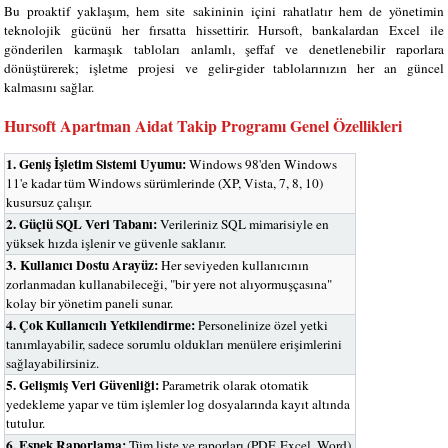
Bu proaktif yaklaşım, hem site sakininin içini rahatlatır hem de yönetimin
teknolojik gücünü her fırsatta hissettirir. Hursoft, bankalardan Excel ile
gönderilen karmaşık tabloları anlamlı, şeffaf ve denetlenebilir raporlara
dönüştürerek; işletme projesi ve gelir-gider tablolarınızın her an güncel
kalmasını sağlar.
Hursoft Apartman Aidat Takip Programı Genel Özellikleri
1. Geniş İşletim Sistemi Uyumu:
Windows 98'den Windows
11'e kadar tüm Windows sürümlerinde (XP, Vista, 7, 8, 10)
kusursuz çalışır.
2. Güçlü SQL Veri Tabanı:
Verileriniz SQL mimarisiyle en
yüksek hızda işlenir ve güvenle saklanır.
3.
Kullanıcı Dostu Arayüz:
Her seviyeden kullanıcının
zorlanmadan kullanabileceği, "bir yere not alıyormuşçasına"
kolay bir yönetim paneli sunar.
4. Çok Kullanıcılı Yetkilendirme:
Personelinize özel yetki
tanımlayabilir, sadece sorumlu oldukları menülere erişimlerini
sağlayabilirsiniz.
5. Gelişmiş Veri Güvenliği:
Parametrik olarak otomatik
yedekleme yapar ve tüm işlemler log dosyalarında kayıt altında
tutulur.
6. Esnek Raporlama:
Tüm liste ve raporları (PDF, Excel, Word)