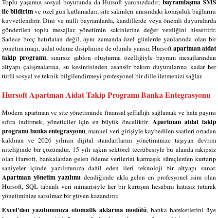
bayramlaşma SMS
Toplu yaşamın sosyal boyutunda da Hursoft yanınızdadır;
ile bildirim
ve özel gün kutlamaları, site sakinleri arasındaki komşuluk bağlarını
kuvvetlendirir. Dini ve milli bayramlarda, kandillerde veya önemli duyurularda
gönderilen toplu mesajlar, yönetimin sakinlerine değer verdiğini hissettirir.
Sadece borç hatırlatan değil, aynı zamanda özel günlerde yanlarında olan bir
apartman aidat
yönetim imajı, aidat ödeme disiplinine de olumlu yansır. Hursoft
takip programı
, sınırsız şablon oluşturma özelliğiyle bayram mesajlarından
altyapı çalışmalarına, su kesintisinden asansör bakım duyurularına kadar her
türlü sosyal ve teknik bilgilendirmeyi profesyonel bir dille iletmenizi sağlar.
Hursoft Apartman Aidat Takip Programı Banka Entegrasyonu
Modern apartman ve site yönetiminde finansal şeffaflığı sağlamak ve hata payını
Apartman aidat takip
sıfıra indirmek, yöneticiler için en büyük önceliktir.
programı banka entegrasyonu
, manuel veri girişiyle kaybedilen saatleri ortadan
kaldıran ve 2026 yılının dijital standartlarını yönetiminize taşıyan devrim
niteliğinde bir çözümdür. 15 yılı aşkın sektörel tecrübesiyle bu alanda rakipsiz
olan Hursoft, bankalardan gelen ödeme verilerini karmaşık süreçlerden kurtarıp
saniyeler içinde yazılımınıza dahil eden ileri teknoloji bir altyapı sunar.
Apartman yönetim yazılımı
dendiğinde akla gelen en profesyonel isim olan
Hursoft, SQL tabanlı veri mimarisiyle her bir kuruşun hesabını hatasız tutarak
yönetiminize sarsılmaz bir güven kazandırır.
Excel'den yazılımımıza otomatik aktarma modülü
, banka hareketlerini üye