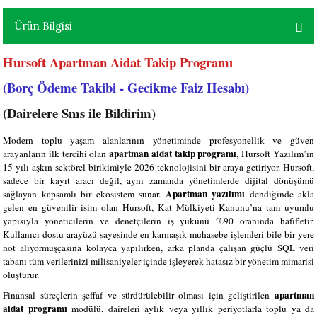
Ürün Bilgisi
Hursoft Apartman Aidat Takip Programı
(Borç Ödeme Takibi - Gecikme Faiz Hesabı)
(Dairelere Sms ile Bildirim)
Modern toplu yaşam alanlarının yönetiminde profesyonellik ve güven
apartman aidat takip programı
arayanların ilk tercihi olan
, Hursoft Yazılım’ın
15 yılı aşkın sektörel birikimiyle 2026 teknolojisini bir araya getiriyor. Hursoft,
sadece bir kayıt aracı değil, aynı zamanda yönetimlerde dijital dönüşümü
Apartman yazılımı
sağlayan kapsamlı bir ekosistem sunar.
dendiğinde akla
gelen en güvenilir isim olan Hursoft, Kat Mülkiyeti Kanunu’na tam uyumlu
yapısıyla yöneticilerin ve denetçilerin iş yükünü %90 oranında hafifletir.
Kullanıcı dostu arayüzü sayesinde en karmaşık muhasebe işlemleri bile bir yere
not alıyormuşçasına kolayca yapılırken, arka planda çalışan güçlü SQL veri
tabanı tüm verilerinizi milisaniyeler içinde işleyerek hatasız bir yönetim mimarisi
oluşturur.
apartman
Finansal süreçlerin şeffaf ve sürdürülebilir olması için geliştirilen
aidat programı
modülü, daireleri aylık veya yıllık periyotlarla toplu ya da