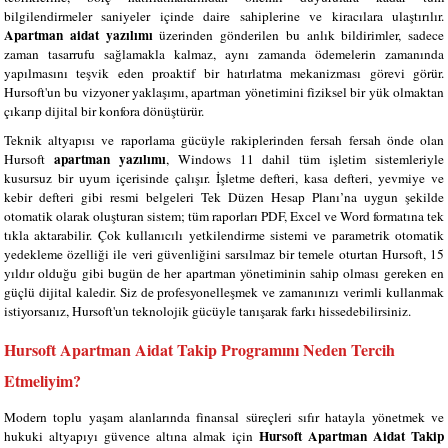
bilgilendirmeler saniyeler içinde daire sahiplerine ve kiracılara ulaştırılır.
Apartman aidat yazılımı
üzerinden gönderilen bu anlık bildirimler, sadece
zaman tasarrufu sağlamakla kalmaz, aynı zamanda ödemelerin zamanında
yapılmasını teşvik eden proaktif bir hatırlatma mekanizması görevi görür.
Hursoft'un bu vizyoner yaklaşımı, apartman yönetimini fiziksel bir yük olmaktan
çıkarıp dijital bir konfora dönüştürür.
Teknik altyapısı ve raporlama gücüyle rakiplerinden fersah fersah önde olan
apartman yazılımı
Hursoft
, Windows 11 dahil tüm işletim sistemleriyle
kusursuz bir uyum içerisinde çalışır. İşletme defteri, kasa defteri, yevmiye ve
kebir defteri gibi resmi belgeleri Tek Düzen Hesap Planı’na uygun şekilde
otomatik olarak oluşturan sistem; tüm raporları PDF, Excel ve Word formatına tek
tıkla aktarabilir. Çok kullanıcılı yetkilendirme sistemi ve parametrik otomatik
yedekleme özelliği ile veri güvenliğini sarsılmaz bir temele oturtan Hursoft, 15
yıldır olduğu gibi bugün de her apartman yönetiminin sahip olması gereken en
güçlü dijital kaledir. Siz de profesyonelleşmek ve zamanınızı verimli kullanmak
istiyorsanız, Hursoft'un teknolojik gücüyle tanışarak farkı hissedebilirsiniz.
Hursoft Apartman Aidat Takip Programını Neden Tercih
Etmeliyim?
Modern toplu yaşam alanlarında finansal süreçleri sıfır hatayla yönetmek ve
Hursoft Apartman Aidat Takip
hukuki altyapıyı güvence altına almak için