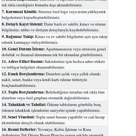
tek tıkla istediğiniz formatta dışa aktarabilirsiniz.
7. Kurumsal Kimlik:
Sitenize özel logo veya resim yükleyerek
belgelerinizi kişiselleştirebilirsiniz.
8. Detaylı Kayıt Sistemi:
Daire bazlı ev sahibi, kiracı ve oturan
bilgilerini; nüfus ve iletişim detaylarıyla kaydedebilirsiniz.
9. Bağımsız Takip:
Kiracı ve ev sahibi bilgilerini ayrı ayrı takip
ederek karmaşayı önleyebilirsiniz.
10. Genel Durum İzleme:
Apartmanınızın veya sitenizin genel
doluluk ve finansal durumunu tek bir ekrandan görebilirsiniz.
11. Adres Etiket Basımı:
Sakinleriniz için hızlıca adres etiketi
ve tebligat belgeleri oluşturabilirsiniz.
12. Esnek Borçlandırma:
Daireleri aylık veya yıllık olarak;
nakit, senet, banka veya kredi kartı ödeme türleriyle
borçlandırabilirsiniz.
13. Toplu Borçlandırma:
Belirlediğiniz tutarları tek tıkla tüm
dairelere veya özel gruplara otomatik dağıtabilirsiniz.
14. Tahakkuk ve Tahsilat:
Ödeme tablolarını görebilir, borç
ödenen tahakkuk işlemlerini saniyeler içinde yapabilirsiniz.
15. Senet Yönetimi:
Toplu senet basımı yapabilir ve cari hesap
ekstrelerini detaylı olarak alabilirsiniz.
16. Resmi Defterler:
Yevmiye, Kebir, İşletme ve Kasa
defterlerini Tek Düzen Hesap Planı'na uygun şekilde otomatik