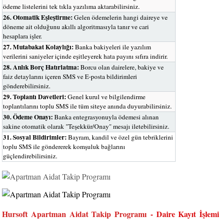
ödeme listelerini tek tıkla yazılıma aktarabilirsiniz.
26. Otomatik Eşleştirme:
Gelen ödemelerin hangi daireye ve
döneme ait olduğunu akıllı algoritmasıyla tanır ve cari
hesaplara işler.
27. Mutabakat Kolaylığı:
Banka bakiyeleri ile yazılım
verilerini saniyeler içinde eşitleyerek hata payını sıfıra indirir.
28. Anlık Borç Hatırlatma:
Borcu olan dairelere, bakiye ve
faiz detaylarını içeren SMS ve E-posta bildirimleri
gönderebilirsiniz.
29. Toplantı Davetleri:
Genel kurul ve bilgilendirme
toplantılarını toplu SMS ile tüm siteye anında duyurabilirsiniz.
30. Ödeme Onayı:
Banka entegrasyonuyla ödemesi alınan
sakine otomatik olarak "Teşekkür/Onay" mesajı iletebilirsiniz.
31. Sosyal Bildirimler:
Bayram, kandil ve özel gün tebriklerini
toplu SMS ile göndererek komşuluk bağlarını
güçlendirebilirsiniz.
Hursoft Apartman Aidat Takip Programı
- Daire Kayıt İşlemi