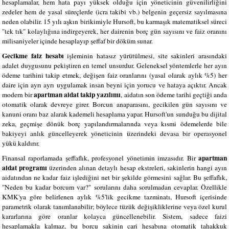
hesaplamalar, hem hata payı yüksek olduğu için yöneticinin güvenilirliğini
zedeler hem de yasal süreçlerde (icra takibi vb.) belgenin geçersiz sayılmasına
neden olabilir. 15 yılı aşkın birikimiyle Hursoft, bu karmaşık matematiksel süreci
"tek tık" kolaylığına indirgeyerek, her dairenin borç gün sayısını ve faiz oranını
milisaniyeler içinde hesaplayıp şeffaf bir döküm sunar.
Gecikme faiz hesabı
işleminin hatasız yürütülmesi, site sakinleri arasındaki
adalet duygusunu pekiştiren en temel unsurdur. Geleneksel yöntemlerle her ayın
ödeme tarihini takip etmek, değişen faiz oranlarını (yasal olarak aylık %5) her
daire için ayrı ayrı uygulamak insan beyni için yorucu ve hataya açıktır. Ancak
apartman aidat takip yazılımı
modern bir
, aidatın son ödeme tarihi geçtiği anda
otomatik olarak devreye girer. Borcun anaparasını, gecikilen gün sayısını ve
kanuni oranı baz alarak kademeli hesaplama yapar. Hursoft'un sunduğu bu dijital
zeka, geçmişe dönük borç yapılandırmalarında veya kısmi ödemelerde bile
bakiyeyi anlık güncelleyerek yöneticinin üzerindeki devasa bir operasyonel
yükü kaldırır.
apartman
Finansal raporlamada şeffaflık, profesyonel yönetimin imzasıdır. Bir
aidat programı
üzerinden alınan detaylı hesap ekstreleri, sakinlerin hangi ayın
aidatından ne kadar faiz işlediğini net bir şekilde görmesini sağlar. Bu şeffaflık,
"Neden bu kadar borcum var?" sorularını daha sorulmadan cevaplar. Özellikle
KMK'ya göre belirlenen aylık %5'lik gecikme tazminatı, Hursoft içerisinde
parametrik olarak tanımlanabilir; böylece tüzük değişikliklerine veya özel kurul
kararlarına göre oranlar kolayca güncellenebilir. Sistem, sadece faizi
hesaplamakla kalmaz, bu borcu sakinin cari hesabına otomatik tahakkuk