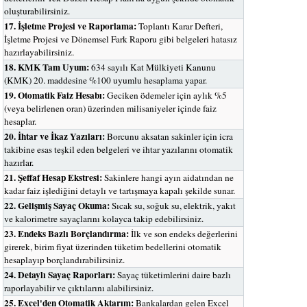
oluşturabilirsiniz.
17. İşletme Projesi ve Raporlama:
Toplantı Karar Defteri,
İşletme Projesi ve Dönemsel Fark Raporu gibi belgeleri hatasız
hazırlayabilirsiniz.
18. KMK Tam Uyum:
634 sayılı Kat Mülkiyeti Kanunu
(KMK) 20. maddesine %100 uyumlu hesaplama yapar.
19. Otomatik Faiz Hesabı:
Geciken ödemeler için aylık %5
(veya belirlenen oran) üzerinden milisaniyeler içinde faiz
hesaplar.
20. İhtar ve İkaz Yazıları:
Borcunu aksatan sakinler için icra
takibine esas teşkil eden belgeleri ve ihtar yazılarını otomatik
hazırlar.
21. Şeffaf Hesap Ekstresi:
Sakinlere hangi ayın aidatından ne
kadar faiz işlediğini detaylı ve tartışmaya kapalı şekilde sunar.
22. Gelişmiş Sayaç Okuma:
Sıcak su, soğuk su, elektrik, yakıt
ve kalorimetre sayaçlarını kolayca takip edebilirsiniz.
23. Endeks Bazlı Borçlandırma:
İlk ve son endeks değerlerini
girerek, birim fiyat üzerinden tüketim bedellerini otomatik
hesaplayıp borçlandırabilirsiniz.
24. Detaylı Sayaç Raporları:
Sayaç tüketimlerini daire bazlı
raporlayabilir ve çıktılarını alabilirsiniz.
25. Excel'den Otomatik Aktarım:
Bankalardan gelen Excel