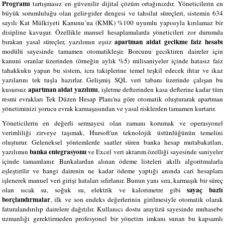
Programı
tartışmasız en güvenilir dijital çözüm ortağınızdır. Yöneticilerin en
büyük sorumluluğu olan gelir-gider dengesi ve tahsilat süreçleri, sistemin 634
sayılı Kat Mülkiyeti Kanunu’na (KMK) %100 uyumlu yapısıyla kırılamaz bir
disipline kavuşur. Özellikle manuel hesaplamalarda yöneticileri zor durumda
apartman aidat gecikme faiz hesabı
bırakan yasal süreçler, yazılımın eşsiz
modülü sayesinde tamamen otomatikleşir. Borcunu geciktiren daireler için
kanuni oranlar üzerinden (örneğin aylık %5) milisaniyeler içinde hatasız faiz
tahakkuku yapan bu sistem, icra takiplerine temel teşkil edecek ihtar ve ikaz
yazılarını tek tuşla hazırlar. Gelişmiş SQL veri tabanı üzerinde çalışan bu
apartman aidat yazılımı
kusursuz
, işletme defterinden kasa defterine kadar tüm
resmi evrakları Tek Düzen Hesap Planı'na göre otomatik oluşturarak apartman
yönetiminizi yorucu evrak karmaşasından ve yasal risklerden tamamen kurtarır.
Yöneticilerin en değerli sermayesi olan zamanı korumak ve operasyonel
verimliliği zirveye taşımak, Hursoft'un teknolojik üstünlüğünün temelini
oluşturur. Geleneksel yöntemlerde saatler süren banka hesap mutabakatları,
banka entegrasyonu
yazılımın
ve Excel veri aktarım özelliği sayesinde saniyeler
içinde tamamlanır. Bankalardan alınan ödeme listeleri akıllı algoritmalarla
eşleştirilir ve hangi dairenin ne kadar ödeme yaptığı anında cari hesaplara
işlenerek manuel veri girişi hataları sıfırlanır. Bunun yanı sıra, karmaşık bir süreç
sayaç bazlı
olan sıcak su, soğuk su, elektrik ve kalorimetre gibi
borçlandırmalar
, ilk ve son endeks değerlerinin girilmesiyle otomatik olarak
faturalandırılıp dairelere dağıtılır. Kullanıcı dostu arayüzü sayesinde muhasebe
uzmanlığı gerektirmeden profesyonel bir yönetim imkanı sunan bu kapsamlı