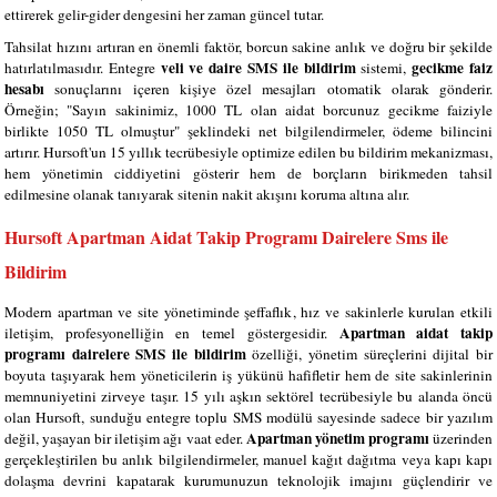
ettirerek gelir-gider dengesini her zaman güncel tutar.
Tahsilat hızını artıran en önemli faktör, borcun sakine anlık ve doğru bir şekilde
veli ve daire SMS ile bildirim
gecikme faiz
hatırlatılmasıdır. Entegre
sistemi,
hesabı
sonuçlarını içeren kişiye özel mesajları otomatik olarak gönderir.
Örneğin; "Sayın sakinimiz, 1000 TL olan aidat borcunuz gecikme faiziyle
birlikte 1050 TL olmuştur" şeklindeki net bilgilendirmeler, ödeme bilincini
artırır. Hursoft'un 15 yıllık tecrübesiyle optimize edilen bu bildirim mekanizması,
hem yönetimin ciddiyetini gösterir hem de borçların birikmeden tahsil
edilmesine olanak tanıyarak sitenin nakit akışını koruma altına alır.
Hursoft Apartman Aidat Takip Programı Dairelere Sms ile
Bildirim
Modern apartman ve site yönetiminde şeffaflık, hız ve sakinlerle kurulan etkili
Apartman aidat takip
iletişim, profesyonelliğin en temel göstergesidir.
programı dairelere SMS ile bildirim
özelliği, yönetim süreçlerini dijital bir
boyuta taşıyarak hem yöneticilerin iş yükünü hafifletir hem de site sakinlerinin
memnuniyetini zirveye taşır. 15 yılı aşkın sektörel tecrübesiyle bu alanda öncü
olan Hursoft, sunduğu entegre toplu SMS modülü sayesinde sadece bir yazılım
Apartman yönetim programı
değil, yaşayan bir iletişim ağı vaat eder.
üzerinden
gerçekleştirilen bu anlık bilgilendirmeler, manuel kağıt dağıtma veya kapı kapı
dolaşma devrini kapatarak kurumunuzun teknolojik imajını güçlendirir ve