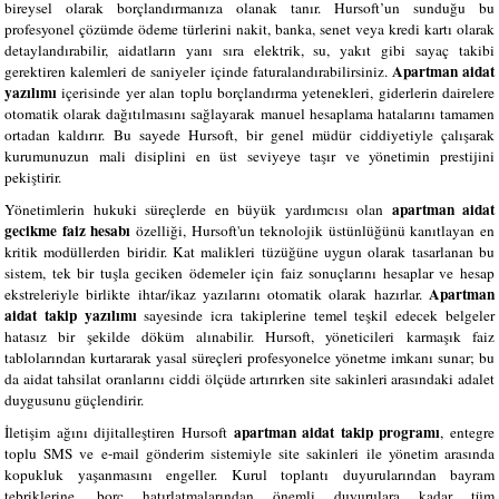
bireysel olarak borçlandırmanıza olanak tanır. Hursoft’un sunduğu bu
profesyonel çözümde ödeme türlerini nakit, banka, senet veya kredi kartı olarak
detaylandırabilir, aidatların yanı sıra elektrik, su, yakıt gibi sayaç takibi
Apartman aidat
gerektiren kalemleri de saniyeler içinde faturalandırabilirsiniz.
yazılımı
içerisinde yer alan toplu borçlandırma yetenekleri, giderlerin dairelere
otomatik olarak dağıtılmasını sağlayarak manuel hesaplama hatalarını tamamen
ortadan kaldırır. Bu sayede Hursoft, bir genel müdür ciddiyetiyle çalışarak
kurumunuzun mali disiplini en üst seviyeye taşır ve yönetimin prestijini
pekiştirir.
apartman aidat
Yönetimlerin hukuki süreçlerde en büyük yardımcısı olan
gecikme faiz hesabı
özelliği, Hursoft'un teknolojik üstünlüğünü kanıtlayan en
kritik modüllerden biridir. Kat malikleri tüzüğüne uygun olarak tasarlanan bu
sistem, tek bir tuşla geciken ödemeler için faiz sonuçlarını hesaplar ve hesap
Apartman
ekstreleriyle birlikte ihtar/ikaz yazılarını otomatik olarak hazırlar.
aidat takip yazılımı
sayesinde icra takiplerine temel teşkil edecek belgeler
hatasız bir şekilde döküm alınabilir. Hursoft, yöneticileri karmaşık faiz
tablolarından kurtararak yasal süreçleri profesyonelce yönetme imkanı sunar; bu
da aidat tahsilat oranlarını ciddi ölçüde artırırken site sakinleri arasındaki adalet
duygusunu güçlendirir.
apartman aidat takip programı
İletişim ağını dijitalleştiren Hursoft
, entegre
toplu SMS ve e-mail gönderim sistemiyle site sakinleri ile yönetim arasında
kopukluk yaşanmasını engeller. Kurul toplantı duyurularından bayram
tebriklerine, borç hatırlatmalarından önemli duyurulara kadar tüm