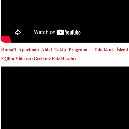
Hursoft Apartman Aidat Takip Programı
- Tahakkuk İşlemi
Eğitim Videosu (Gecikme Faiz Hesabı)