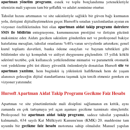
apartman yönetim programı
, esnek ve toplu borçlandırma yetenekleriyle
sitenizin mali yapısını tam bir şeffaflık ve adalet zeminine oturtur.
Tahsilat hızını artırmanın ve site sakinleriyle sağlıklı bir güven bağı kurmanın
yolu, iletişimi dijitalleştirmekten geçer. Hursoft'u sıradan yazılımlardan ayıran en
apartman aidat takip programı dairelere
vizyoner özelliklerinden biri olan
SMS ile bildirim
entegrasyonu, kurumunuzun prestijini ve iletişim gücünü
maksimize eder. Aidatı geciken sakinlere gönderilen net ve profesyonel bakiye
hatırlatma mesajları, tahsilat oranlarını %40'a varan seviyelerde artırırken; genel
kurul toplantı davetleri, banka ödeme onayları ve bayram tebrikleri gibi
bildirimler site içi komşuluk ve aidiyet duygusunu güçlendirir. 15 yıllık köklü
sektörel tecrübe, çok kullanıcılı yetkilendirme mimarisi ve parametrik otomatik
site ve
veri yedekleme gibi üst düzey güvenlik önlemleriyle donatılan Hursoft
apartman yazılımı
, hem bugünkü iş yükünüzü hafifletmek hem de yaşam
alanınızı geleceğin dijital standartlarına taşımak için tercih etmeniz gereken en
vizyoner yatırımdır.
Hursoft Apartman Aidat Takip Programı Gecikme Faiz Hesabı
Apartman ve site yönetimlerinde mali disiplini sağlamanın en kritik, aynı
zamanda en çok tartışmaya yol açan aşaması gecikme tazminatı süreçleridir.
apartman aidat takip programı
Profesyonel bir
, sadece tahsilat yapmakla
kalmamalı, 634 sayılı Kat Mülkiyeti Kanunu'nun (KMK) 20. maddesine tam
gecikme faiz hesabı
uyumlu bir
motoruna sahip olmalıdır. Manuel yapılan