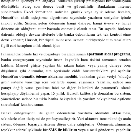
hesaplarına işlemeyi bir "angarya" olmaktan çıkarıp profesyonel bir otomasyona
dönüştürür. Süreç son derece basit ve güvenilirdir: Bankaların internet
şubelerinden Excel formatında indirilen günlük veya aylık ödeme listeleri,
Hursoft’un akıllı eşleştirme algoritması sayesinde yazılıma saniyeler içinde
import edilir. Sistem, gelen ödemenin hangi daireye, hangi üyeye ve hangi
döneme ait olduğunu tutar bazında otomatik olarak tanır. Bu sayede, binlerce
dairenin olduğu devasa sitelerde bile banka dekontlarını tek tek kontrol etme
devri kapanır; Hursoft, bir dijital muhasebe uzmanı ciddiyetiyle tüm tahsilatları
ilgili cari hesaplara anlık olarak işler.
apartman aidat programı
Finansal disiplinde hız ve doğruluğu bir arada sunan
,
banka entegrasyonu sayesinde insan kaynaklı hata riskini tamamen ortadan
kaldırır. Manuel girişte yapılan bir rakam hatası veya yanlış daireye borç
düşülmesi gibi durumlar, site içerisinde ciddi huzursuzluklara yol açabilir.
otomatik ödeme aktarma modülü
Hursoft'un
, bankadan gelen veriyi "olduğu
gibi" sisteme yansıttığı için verilerde sapma yaşanmaz. Yazılım, sadece ana
parayı değil; varsa gecikme faizi ve diğer kalemleri de parametrik olarak
hesaplayıp düşümlerini yapar. 15 yıllık Hursoft kalitesiyle donatılan bu sistem,
yöneticilere sadece bir tıkla banka bakiyeleri ile yazılım bakiyelerini eşitleme
(mutabakat) konforu sunar.
Banka entegrasyonu ile gelen ödemelerin yazılıma otomatik aktarılması,
sakinlerle olan iletişimi de profesyonelleştirir. Veri aktarımı tamamlandığı anda
sistem, ödemesi başarıyla sisteme düşen daire sahiplerine "Ödemeniz alınmıştır,
SMS ile bildirim
teşekkür ederiz" şeklinde bir
veya e-mail gönderimi yapabilir.