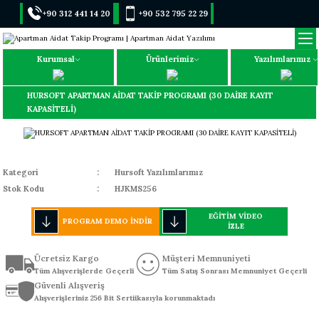
+90 312 441 14 20
+90 532 795 22 29
Kurumsal
Ürünlerimiz
Yazılımlarımız
HURSOFT APARTMAN AİDAT TAKİP PROGRAMI (30 DAİRE KAYIT
KAPASİTELİ)
Kategori
Hursoft Yazılımlarımız
Stok Kodu
HJKMS256
EĞİTİM VİDEO
PROGRAM DEMO İNDİR
İZLE
Ücretsiz Kargo
Müşteri Memnuniyeti
Tüm Alışverişlerde Geçerli
Tüm Satış Sonrası Memnuniyet Geçerli
Güvenli Alışveriş
Alışverişleriniz 256 Bit Sertiikasıyla korunmaktadı