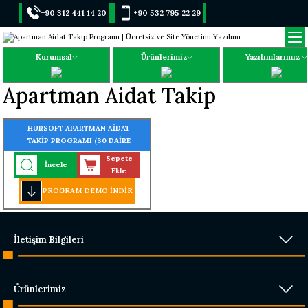
+90 312 441 14 20
+90 532 795 22 29
Kurumsal
Ürünlerimiz
Yazılımlarımız
Apartman Aidat Takip
HURSOFT APARTMAN AİDAT
TAKİP PROGRAMI (30 DAİRE
KAYIT KAPASİTELİ)
Sepete
İncele
Ekle
PROGRAM DEMO İNDİR
İletişim Bilgileri
Ürünlerimiz