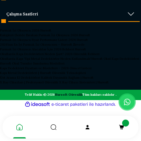
Çalışma Saatleri
Parmak İzi Okuyucu 2026 Hursoft
Rakipleri Geride Bırakan Parmak İzi Okuyucu 2026 Hursoft
Parmak İzi Okuyucu Fiyat Performans Lideri 2026 Hursoft
2026’nın En İyi Parmak İzi Okuyucusu – Hursoft Zirvede
Parmak İzi Okuyucu Alacaklar İçin 2026 Rehberi Hursoft
Okullarda Kapı Dedektörleri Neden Şart? 2026 Güvenlik Rehberi
Okullarda Kapı Tipi Metal Dedektörler Neden Kullanılmalı?
Hursoft Okul Kapı Dedektörleri
Hursoft Okul Turnike Sundurma Modelleri
Kapı Dedektörü Fiyatları ve Modelleri - 2026 Güncel Listesi
Kapı Metal Dedektörleri | Hursoft Güvenlik Teknolojileri
Üst Arama El Dedektörleri Kaliteli Dayanıklı Sağlam | Hursoft
X Ray Cihazları | Profesyonel Güvenlik X Ray Cihazı Sistemleri | Hursoft
Telif Hakkı © 2026
Hursoft Güvenlik
Tüm hakları saklıdır .
ideasoft
ile
e-
hazırlandı.
ticaret
paketleri