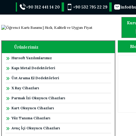
+90 312 441 14 20
+90 532 795 22 29
info@hu
Kur
Blo
Ürünlerimiz
Hursoft Yazılımlarımız
Kapı Metal Dedektörleri
Üst Arama El Dedektörleri
X Ray Cihazları
Parmak İzi Okuyucu Cihazları
Kart Okuyucu Cihazları
Yüz Tanıma Cihazları
Avuç İçi Okuyucu Cihazları