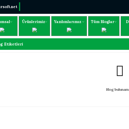
rsoft.net
umsal
Ürünlerimiz
Yazılımlarımız
Tüm Bloglar
D
g Etiketleri
Blog bulunam