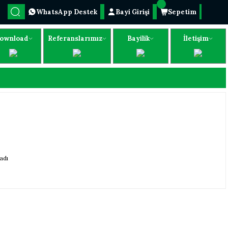
WhatsApp Destek
Bayi Girişi
Sepetim
ownload
Referanslarımız
Bayilik
İletişim
adı