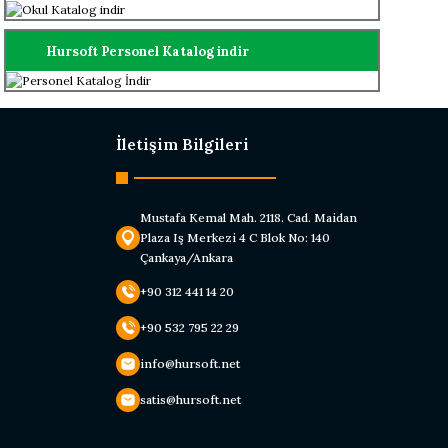
Hursoft Personel Katalog indir
İletişim Bilgileri
Mustafa Kemal Mah. 2118. Cad. Maidan
Plaza Iş Merkezi 4 C Blok No: 140
Çankaya/Ankara
+90 312 441 14 20
+90 532 795 22 29
info@hursoft.net
satis@hursoft.net