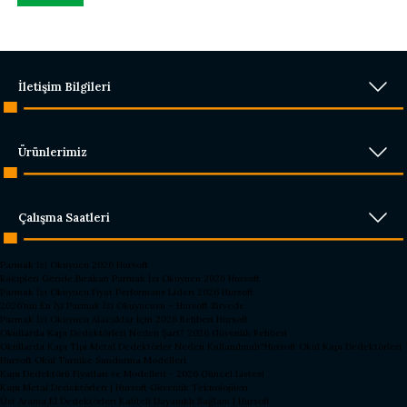
İletişim Bilgileri
Ürünlerimiz
Çalışma Saatleri
Parmak İzi Okuyucu 2026 Hursoft
Rakipleri Geride Bırakan Parmak İzi Okuyucu 2026 Hursoft
Parmak İzi Okuyucu Fiyat Performans Lideri 2026 Hursoft
2026’nın En İyi Parmak İzi Okuyucusu – Hursoft Zirvede
Parmak İzi Okuyucu Alacaklar İçin 2026 Rehberi Hursoft
Okullarda Kapı Dedektörleri Neden Şart? 2026 Güvenlik Rehberi
Okullarda Kapı Tipi Metal Dedektörler Neden Kullanılmalı?
Hursoft Okul Kapı Dedektörleri
Hursoft Okul Turnike Sundurma Modelleri
Kapı Dedektörü Fiyatları ve Modelleri - 2026 Güncel Listesi
Kapı Metal Dedektörleri | Hursoft Güvenlik Teknolojileri
Üst Arama El Dedektörleri Kaliteli Dayanıklı Sağlam | Hursoft