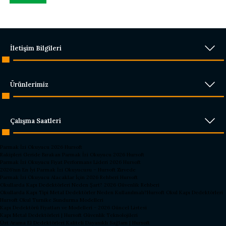
İletişim Bilgileri
Ürünlerimiz
Çalışma Saatleri
Parmak İzi Okuyucu 2026 Hursoft
Rakipleri Geride Bırakan Parmak İzi Okuyucu 2026 Hursoft
Parmak İzi Okuyucu Fiyat Performans Lideri 2026 Hursoft
2026’nın En İyi Parmak İzi Okuyucusu – Hursoft Zirvede
Parmak İzi Okuyucu Alacaklar İçin 2026 Rehberi Hursoft
Okullarda Kapı Dedektörleri Neden Şart? 2026 Güvenlik Rehberi
Okullarda Kapı Tipi Metal Dedektörler Neden Kullanılmalı?
Hursoft Okul Kapı Dedektörleri
Hursoft Okul Turnike Sundurma Modelleri
Kapı Dedektörü Fiyatları ve Modelleri - 2026 Güncel Listesi
Kapı Metal Dedektörleri | Hursoft Güvenlik Teknolojileri
Üst Arama El Dedektörleri Kaliteli Dayanıklı Sağlam | Hursoft