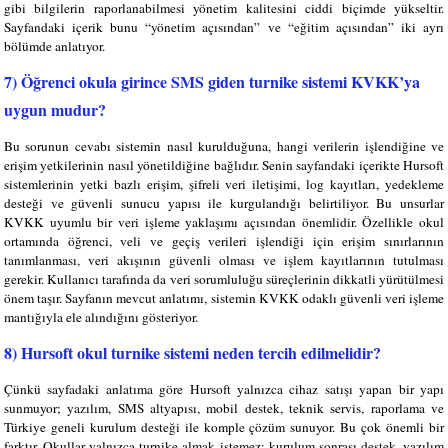
gibi bilgilerin raporlanabilmesi yönetim kalitesini ciddi biçimde yükseltir.
Sayfandaki içerik bunu “yönetim açısından” ve “eğitim açısından” iki ayrı
bölümde anlatıyor.
7) Öğrenci okula girince SMS giden turnike sistemi KVKK’ya
uygun mudur?
Bu sorunun cevabı sistemin nasıl kurulduğuna, hangi verilerin işlendiğine ve
erişim yetkilerinin nasıl yönetildiğine bağlıdır. Senin sayfandaki içerikte Hursoft
sistemlerinin yetki bazlı erişim, şifreli veri iletişimi, log kayıtları, yedekleme
desteği ve güvenli sunucu yapısı ile kurgulandığı belirtiliyor. Bu unsurlar
KVKK uyumlu bir veri işleme yaklaşımı açısından önemlidir. Özellikle okul
ortamında öğrenci, veli ve geçiş verileri işlendiği için erişim sınırlarının
tanımlanması, veri akışının güvenli olması ve işlem kayıtlarının tutulması
gerekir. Kullanıcı tarafında da veri sorumluluğu süreçlerinin dikkatli yürütülmesi
önem taşır. Sayfanın mevcut anlatımı, sistemin KVKK odaklı güvenli veri işleme
mantığıyla ele alındığını gösteriyor.
8) Hursoft okul turnike sistemi neden tercih edilmelidir?
Çünkü sayfadaki anlatıma göre Hursoft yalnızca cihaz satışı yapan bir yapı
sunmuyor; yazılım, SMS altyapısı, mobil destek, teknik servis, raporlama ve
Türkiye geneli kurulum desteği ile komple çözüm sunuyor. Bu çok önemli bir
farktır. Okullar yalnızca turnike almak istemez; kurulum sonrası destek, yazılım