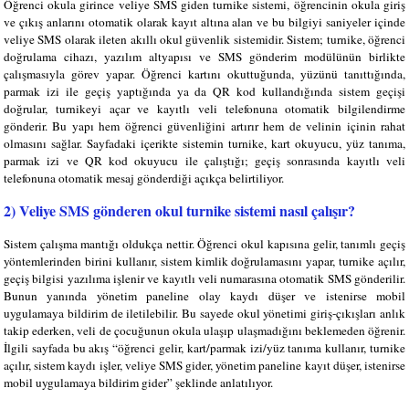
Öğrenci okula girince veliye SMS giden turnike sistemi, öğrencinin okula giriş
ve çıkış anlarını otomatik olarak kayıt altına alan ve bu bilgiyi saniyeler içinde
veliye SMS olarak ileten akıllı okul güvenlik sistemidir. Sistem; turnike, öğrenci
doğrulama cihazı, yazılım altyapısı ve SMS gönderim modülünün birlikte
çalışmasıyla görev yapar. Öğrenci kartını okuttuğunda, yüzünü tanıttığında,
parmak izi ile geçiş yaptığında ya da QR kod kullandığında sistem geçişi
doğrular, turnikeyi açar ve kayıtlı veli telefonuna otomatik bilgilendirme
gönderir. Bu yapı hem öğrenci güvenliğini artırır hem de velinin içinin rahat
olmasını sağlar. Sayfadaki içerikte sistemin turnike, kart okuyucu, yüz tanıma,
parmak izi ve QR kod okuyucu ile çalıştığı; geçiş sonrasında kayıtlı veli
telefonuna otomatik mesaj gönderdiği açıkça belirtiliyor.
2) Veliye SMS gönderen okul turnike sistemi nasıl çalışır?
Sistem çalışma mantığı oldukça nettir. Öğrenci okul kapısına gelir, tanımlı geçiş
yöntemlerinden birini kullanır, sistem kimlik doğrulamasını yapar, turnike açılır,
geçiş bilgisi yazılıma işlenir ve kayıtlı veli numarasına otomatik SMS gönderilir.
Bunun yanında yönetim paneline olay kaydı düşer ve istenirse mobil
uygulamaya bildirim de iletilebilir. Bu sayede okul yönetimi giriş-çıkışları anlık
takip ederken, veli de çocuğunun okula ulaşıp ulaşmadığını beklemeden öğrenir.
İlgili sayfada bu akış “öğrenci gelir, kart/parmak izi/yüz tanıma kullanır, turnike
açılır, sistem kaydı işler, veliye SMS gider, yönetim paneline kayıt düşer, istenirse
mobil uygulamaya bildirim gider” şeklinde anlatılıyor.