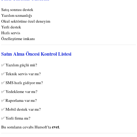
Satış sonrası destek
Yazılım uzmanlığı
Okul sektörüne özel deneyim
Yerli destek
Hızlı servis
Özelleştirme imkanı
Satın Alma Öncesi Kontrol Listesi
✅ Yazılım güçlü mü?
✅ Teknik servis var mı?
✅ SMS hızlı gidiyor mu?
✅ Yedekleme var mı?
✅ Raporlama var mı?
✅ Mobil destek var mı?
✅ Yerli firma mı?
evet
Bu soruların cevabı Hursoft’ta
.