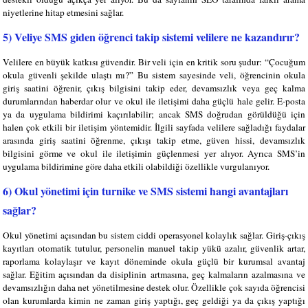
niyetlerine hitap etmesini sağlar.
5) Veliye SMS giden öğrenci takip sistemi velilere ne kazandırır?
Velilere en büyük katkısı güvendir. Bir veli için en kritik soru şudur: “Çocuğum
okula güvenli şekilde ulaştı mı?” Bu sistem sayesinde veli, öğrencinin okula
giriş saatini öğrenir, çıkış bilgisini takip eder, devamsızlık veya geç kalma
durumlarından haberdar olur ve okul ile iletişimi daha güçlü hale gelir. E-posta
ya da uygulama bildirimi kaçırılabilir; ancak SMS doğrudan görüldüğü için
halen çok etkili bir iletişim yöntemidir. İlgili sayfada velilere sağladığı faydalar
arasında giriş saatini öğrenme, çıkışı takip etme, güven hissi, devamsızlık
bilgisini görme ve okul ile iletişimin güçlenmesi yer alıyor. Ayrıca SMS’in
uygulama bildirimine göre daha etkili olabildiği özellikle vurgulanıyor.
6) Okul yönetimi için turnike ve SMS sistemi hangi avantajları
sağlar?
Okul yönetimi açısından bu sistem ciddi operasyonel kolaylık sağlar. Giriş-çıkış
kayıtları otomatik tutulur, personelin manuel takip yükü azalır, güvenlik artar,
raporlama kolaylaşır ve kayıt döneminde okula güçlü bir kurumsal avantaj
sağlar. Eğitim açısından da disiplinin artmasına, geç kalmaların azalmasına ve
devamsızlığın daha net yönetilmesine destek olur. Özellikle çok sayıda öğrencisi
olan kurumlarda kimin ne zaman giriş yaptığı, geç geldiği ya da çıkış yaptığı