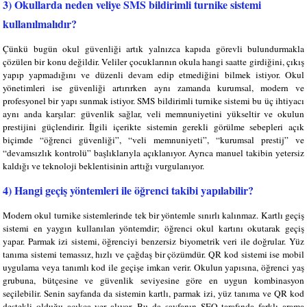
3) Okullarda neden veliye SMS bildirimli turnike sistemi
kullanılmalıdır?
Çünkü bugün okul güvenliği artık yalnızca kapıda görevli bulundurmakla
çözülen bir konu değildir. Veliler çocuklarının okula hangi saatte girdiğini, çıkış
yapıp yapmadığını ve düzenli devam edip etmediğini bilmek istiyor. Okul
yönetimleri ise güvenliği artırırken aynı zamanda kurumsal, modern ve
profesyonel bir yapı sunmak istiyor. SMS bildirimli turnike sistemi bu üç ihtiyacı
aynı anda karşılar: güvenlik sağlar, veli memnuniyetini yükseltir ve okulun
prestijini güçlendirir. İlgili içerikte sistemin gerekli görülme sebepleri açık
biçimde “öğrenci güvenliği”, “veli memnuniyeti”, “kurumsal prestij” ve
“devamsızlık kontrolü” başlıklarıyla açıklanıyor. Ayrıca manuel takibin yetersiz
kaldığı ve teknoloji beklentisinin arttığı vurgulanıyor.
4) Hangi geçiş yöntemleri ile öğrenci takibi yapılabilir?
Modern okul turnike sistemlerinde tek bir yöntemle sınırlı kalınmaz. Kartlı geçiş
sistemi en yaygın kullanılan yöntemdir; öğrenci okul kartını okutarak geçiş
yapar. Parmak izi sistemi, öğrenciyi benzersiz biyometrik veri ile doğrular. Yüz
tanıma sistemi temassız, hızlı ve çağdaş bir çözümdür. QR kod sistemi ise mobil
uygulama veya tanımlı kod ile geçişe imkan verir. Okulun yapısına, öğrenci yaş
grubuna, bütçesine ve güvenlik seviyesine göre en uygun kombinasyon
seçilebilir. Senin sayfanda da sistemin kartlı, parmak izi, yüz tanıma ve QR kod
destekli olduğu açıkça yer alıyor. Bu da sayfanın SEO tarafında farklı arama