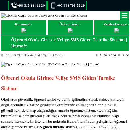
+90 312 441 14 20
+90 532 795 22 29
Kurumsal
Ürünlerimiz
Yazılımlarımız
Öğrenci Okula Girince Veliye SMS Giden Turnike Sistemi |
Hursoft
Güvenli Okul Turnikeleri | Öğrenci Takip
21-04-2026
12:06
Öğrenci Okula Girince Veliye SMS Giden Turnike
Sistemi
Okullarda güvenlik, öğrenci takibi ve veli bilgilendirme artık sadece bir tercih
değil, zorunluluk haline gelmiştir. Günümüzde veliler çocuklarının okula
güvenli şekilde ulaşıp ulaşmadığını anında öğrenmek istemektedir. Eğitim
kurumları ise hem güvenliği artırmak hem de profesyonel bir kurumsal yapı
öğrenci
sunmak istemektedir. İşte tam bu noktada
Hursoft
tarafından geliştirilen
okula girince veliye SMS giden turnike sistemi
, modern okulların en güçlü