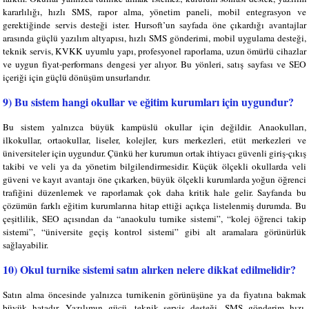
kararlılığı, hızlı SMS, rapor alma, yönetim paneli, mobil entegrasyon ve
gerektiğinde servis desteği ister. Hursoft’un sayfada öne çıkardığı avantajlar
arasında güçlü yazılım altyapısı, hızlı SMS gönderimi, mobil uygulama desteği,
teknik servis, KVKK uyumlu yapı, profesyonel raporlama, uzun ömürlü cihazlar
ve uygun fiyat-performans dengesi yer alıyor. Bu yönleri, satış sayfası ve SEO
içeriği için güçlü dönüşüm unsurlarıdır.
9) Bu sistem hangi okullar ve eğitim kurumları için uygundur?
Bu sistem yalnızca büyük kampüslü okullar için değildir. Anaokulları,
ilkokullar, ortaokullar, liseler, kolejler, kurs merkezleri, etüt merkezleri ve
üniversiteler için uygundur. Çünkü her kurumun ortak ihtiyacı güvenli giriş-çıkış
takibi ve veli ya da yönetim bilgilendirmesidir. Küçük ölçekli okullarda veli
güveni ve kayıt avantajı öne çıkarken, büyük ölçekli kurumlarda yoğun öğrenci
trafiğini düzenlemek ve raporlamak çok daha kritik hale gelir. Sayfanda bu
çözümün farklı eğitim kurumlarına hitap ettiği açıkça listelenmiş durumda. Bu
çeşitlilik, SEO açısından da “anaokulu turnike sistemi”, “kolej öğrenci takip
sistemi”, “üniversite geçiş kontrol sistemi” gibi alt aramalara görünürlük
sağlayabilir.
10) Okul turnike sistemi satın alırken nelere dikkat edilmelidir?
Satın alma öncesinde yalnızca turnikenin görünüşüne ya da fiyatına bakmak
büyük hatadır. Yazılımın gücü, teknik servis desteği, SMS gönderim hızı,