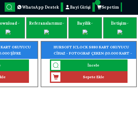
WhatsApp Destek
Bayi Girişi
Sepetim
ownload
Referanslarımız
Bayilik
İletişim
0 KART OKUYUCU
HURSOFT ICLOCK S880 KART OKUYUCU
0.000 ŞİFRE
CİHAZ - FOTOGRAF ÇEKEN (10.000 KART -
10.000 ŞİFRE OKUMA ÖZELLİĞİ)
e
İncele
kle
Sepete Ekle