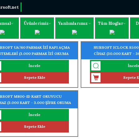
rsoft.net
umsal
Ürünlerimiz
Yazılımlarımız
Tüm Bloglar
D
RSOFT UA760 PARMAK İZİ KAPI AÇMA
HURSOFT ICLOCK S50
STEMLERİ (3.000 PARMAK İZİ OKUMA
CİHAZ (30.000 KART - 3
ELLİĞİ)
OKUMA ÖZELLİĞİ)
İncele
İncel
Sepete Ekle
Sepete E
RSOFT M800-ID KART OKUYUCU
HAZ (3.000 KART - 3.000 ŞİFRE OKUMA
ELLİĞİ)
İncele
Sepete Ekle