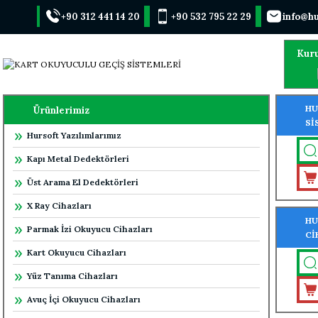
+90 312 441 14 20
+90 532 795 22 29
info@hu
Kur
HU
Ürünlerimiz
Sİ
Hursoft Yazılımlarımız
ÖZ
Kapı Metal Dedektörleri
Üst Arama El Dedektörleri
X Ray Cihazları
HU
Parmak İzi Okuyucu Cihazları
Cİ
ÖZ
Kart Okuyucu Cihazları
Yüz Tanıma Cihazları
Avuç İçi Okuyucu Cihazları