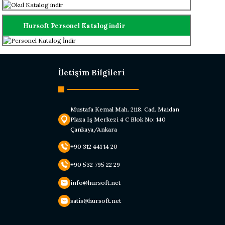
Hursoft Personel Katalog indir
İletişim Bilgileri
Mustafa Kemal Mah. 2118. Cad. Maidan
Plaza Iş Merkezi 4 C Blok No: 140
Çankaya/Ankara
+90 312 441 14 20
+90 532 795 22 29
info@hursoft.net
satis@hursoft.net