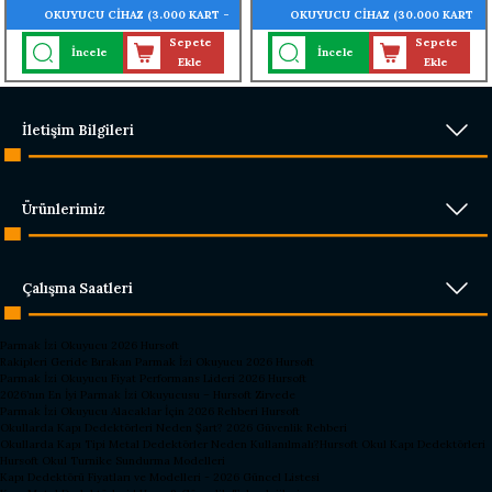
OKUYUCU CİHAZ (3.000 KART -
OKUYUCU CİHAZ (30.000 KART
3.000 ŞİFRE OKUMA ÖZELLİĞİ)
- 30.000 ŞİFRE OKUMA
Sepete
Sepete
İncele
İncele
ÖZELLİĞİ)
Ekle
Ekle
İletişim Bilgileri
Ürünlerimiz
Çalışma Saatleri
Parmak İzi Okuyucu 2026 Hursoft
Rakipleri Geride Bırakan Parmak İzi Okuyucu 2026 Hursoft
Parmak İzi Okuyucu Fiyat Performans Lideri 2026 Hursoft
2026’nın En İyi Parmak İzi Okuyucusu – Hursoft Zirvede
Parmak İzi Okuyucu Alacaklar İçin 2026 Rehberi Hursoft
Okullarda Kapı Dedektörleri Neden Şart? 2026 Güvenlik Rehberi
Okullarda Kapı Tipi Metal Dedektörler Neden Kullanılmalı?
Hursoft Okul Kapı Dedektörleri
Hursoft Okul Turnike Sundurma Modelleri
Kapı Dedektörü Fiyatları ve Modelleri - 2026 Güncel Listesi