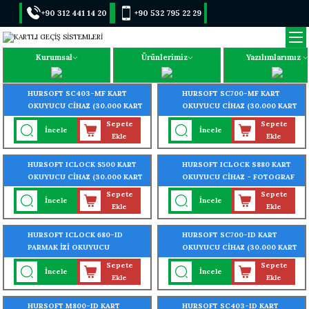
+90 312 441 14 20
+90 532 795 22 29
Kurumsal
Ürünlerimiz
Yazılımlarımız
HURSOFT SC403-MF KART
HURSOFT SC700-MF KART
OKUYUCU CİHAZ (30.000 KART
OKUYUCU CİHAZ (30.000 KART
- 30.000 ŞİFRE OKUMA
- 30.000 ŞİFRE OKUMA
Sepete
Sepete
İncele
İncele
ÖZELLİĞİ)
ÖZELLİĞİ)
Ekle
Ekle
HURSOFT ICLOCK S500 KART
HURSOFT ICLOCK S880 KART
OKUYUCU CİHAZ (30.000 KART
OKUYUCU CİHAZ - FOTOGRAF
- 30.000 ŞİFRE OKUMA
ÇEKEN (10.000 KART - 10.000
Sepete
Sepete
İncele
İncele
ÖZELLİĞİ)
ŞİFRE OKUMA ÖZELLİĞİ)
Ekle
Ekle
HURSOFT ICLOCK 680-ID
HURSOFT SC700-ID KART
PARMAK İZİ OKUYUCU
OKUYUCU CİHAZ (30.000 KART
SİSTEMLERİ (8000 PARMAK İZİ
- 30.000 ŞİFRE OKUMA
Sepete
Sepete
İncele
İncele
OKUMA ÖZELLİĞİ)
ÖZELLİĞİ)
Ekle
Ekle
HURSOFT M800-ID KART
HURSOFT SC403-ID KART