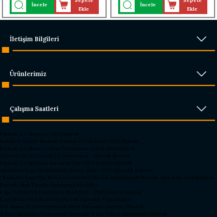
Sepete
Sepete
İncele
İncele
TURNİKEYE MONTELİ)
TURNİKEYE MONTELİ)
Ekle
Ekle
İletişim Bilgileri
Ürünlerimiz
Çalışma Saatleri
Parmak İzi Okuyucu 2026 Hursoft
Rakipleri Geride Bırakan Parmak İzi Okuyucu 2026 Hursoft
Parmak İzi Okuyucu Fiyat Performans Lideri 2026 Hursoft
2026’nın En İyi Parmak İzi Okuyucusu – Hursoft Zirvede
Parmak İzi Okuyucu Alacaklar İçin 2026 Rehberi Hursoft
Okullarda Kapı Dedektörleri Neden Şart? 2026 Güvenlik Rehberi
Okullarda Kapı Tipi Metal Dedektörler Neden Kullanılmalı?
Hursoft Okul Kapı Dedektörleri
Hursoft Okul Turnike Sundurma Modelleri
Kapı Dedektörü Fiyatları ve Modelleri - 2026 Güncel Listesi
Kapı Metal Dedektörleri | Hursoft Güvenlik Teknolojileri
Üst Arama El Dedektörleri Kaliteli Dayanıklı Sağlam | Hursoft
X Ray Cihazları | Profesyonel Güvenlik X Ray Cihazı Sistemleri | Hursoft