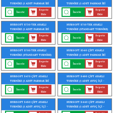
TURNİKE (1 ADET PARMAK İZİ
TURNİKE (1 ADET PARMAK İZİ
OKUYUCU TURNİKEYE
OKUYUCU TURNİKEYE
Sepete
Sepete
İncele
İncele
MONTELİ)
MONTELİ)
Ekle
Ekle
HURSOFT S730 TEK AYAKLI
HURSOFT S710 TEK AYAKLI
TURNİKE (1 ADET PARMAK İZİ
TURNİKE (STANDART TURNİKE)
OKUYUCU TURNİKEYE
(304 KALİTE PASLANMAZ ÇELİK)
Sepete
Sepete
İncele
İncele
MONTELİ)
Ekle
Ekle
HURSOFT S700 TEK AYAKLI
HURSOFT S540 ÇİFT AYAKLI
TURNİKE (STANDART TURNİKE)
TURNİKE (1 ADET PARMAK İZİ
(304 KALİTE PASLANMAZ ÇELİK)
OKUYUCU TURNİKEYE
Sepete
Sepete
İncele
İncele
MONTELİ)
Ekle
Ekle
HURSOFT S470 ÇİFT AYAKLI
HURSOFT S460 ÇİFT AYAKLI
TURNİKE (1 ADET PARMAK İZİ
TURNİKE (1 ADET AVUÇ İÇİ -
OKUYUCU TURNİKEYE
PARMAK İZİ OKUYUCU
Sepete
Sepete
İncele
İncele
MONTELİ)
TURNİKEYE MONTELİ)
Ekle
Ekle
HURSOFT S450 ÇİFT AYAKLI
HURSOFT S440 ÇİFT AYAKLI
TURNİKE (1 ADET AVUÇ İÇİ -
TURNİKE (1 ADET AVUÇ İÇİ -
PARMAK İZİ OKUYUCU
PARMAK İZİ OKUYUCU