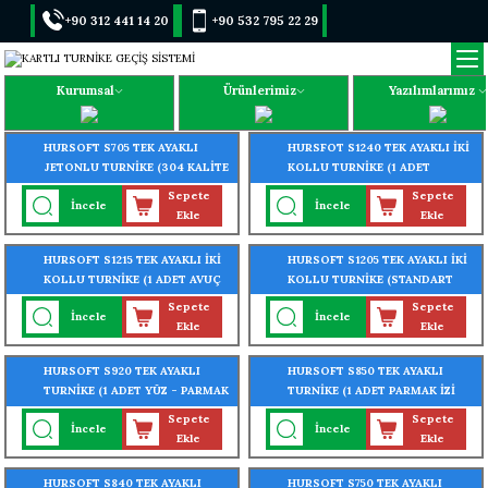
+90 312 441 14 20
+90 532 795 22 29
Kurumsal
Ürünlerimiz
Yazılımlarımız
HURSOFT S705 TEK AYAKLI
HURSFOT S1240 TEK AYAKLI İKİ
JETONLU TURNİKE (304 KALİTE
KOLLU TURNİKE (1 ADET
PASLANMAZ ÇELİK)
PARMAK İZİ OKUYUCU
Sepete
Sepete
İncele
İncele
TURNİKEYE MONTELİ)
Ekle
Ekle
HURSOFT S1215 TEK AYAKLI İKİ
HURSOFT S1205 TEK AYAKLI İKİ
KOLLU TURNİKE (1 ADET AVUÇ
KOLLU TURNİKE (STANDART
İÇİ - PARMAK İZİ OKUYUCU
TURNİKE) (304 KALİTE
Sepete
Sepete
İncele
İncele
TURNİKEYE MONTELİ)
PASLANMAZ ÇELİK)
Ekle
Ekle
HURSOFT S920 TEK AYAKLI
HURSOFT S850 TEK AYAKLI
TURNİKE (1 ADET YÜZ - PARMAK
TURNİKE (1 ADET PARMAK İZİ
İZİ OKUYUCU TURNİKEYE
OKUYUCU TURNİKEYE
Sepete
Sepete
İncele
İncele
MONTELİ)
MONTELİ)
Ekle
Ekle
HURSOFT S840 TEK AYAKLI
HURSOFT S750 TEK AYAKLI