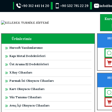
+90 312 441 14 20
+90 532 795 22 29
info@hu
Kur
HU
Ürünlerimiz
Hursoft Yazılımlarımız
Kapı Metal Dedektörleri
Üst Arama El Dedektörleri
X Ray Cihazları
HU
Parmak İzi Okuyucu Cihazları
Kart Okuyucu Cihazları
Yüz Tanıma Cihazları
Avuç İçi Okuyucu Cihazları