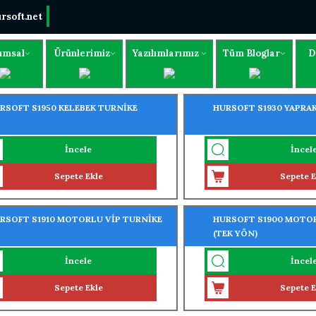
rsoft.net
umsal
Ürünlerimiz
Yazılımlarımız
Tüm Bloglar
D
RSOFT S1950 KELEBEK TURNİKE
HURSOFT S1930 YAPRA
İncele
İncel
Sepete Ekle
Sepete E
RSOFT S1910 MOTORLU VİP TURNİKE
HURSOFT S1900 MOTOR
(TEK YÖN)
İncele
İncel
Sepete Ekle
Sepete E