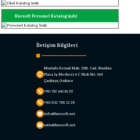
Hursoft Personel Katalog indir
İletişim Bilgileri
Mustafa Kemal Mah. 2118. Cad. Maidan
Plaza Iş Merkezi 4 C Blok No: 140
Çankaya/Ankara
+90 312 441 14 20
+90 532 795 22 29
info@hursoft.net
satis@hursoft.net