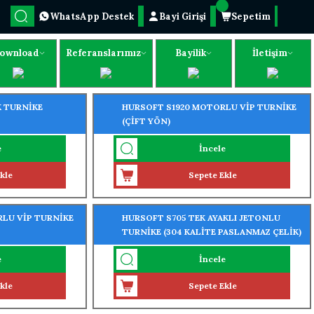
WhatsApp Destek
Bayi Girişi
Sepetim
ownload
Referanslarımız
Bayilik
İletişim
K TURNİKE
HURSOFT S1920 MOTORLU VİP TURNİKE
(ÇİFT YÖN)
e
İncele
kle
Sepete Ekle
LU VİP TURNİKE
HURSOFT S705 TEK AYAKLI JETONLU
TURNİKE (304 KALİTE PASLANMAZ ÇELİK)
e
İncele
kle
Sepete Ekle