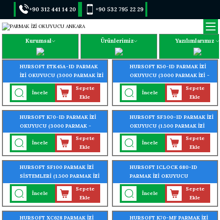
+90 312 441 14 20
+90 532 795 22 29
Kurumsal
Ürünlerimiz
Yazılımlarımız
HURSOFT ETK45A-ID PARMAK
HURSOFT K50-ID PARMAK İZİ
İZİ OKUYUCU (3000 PARMAK İZİ
OKUYUCU (3000 PARMAK İZİ -
- 3000 KART OKUMA ÖZELLİĞİ)
3000 KART OKUMA ÖZELLİĞİ)
Sepete
Sepete
İncele
İncele
Ekle
Ekle
HURSOFT K70-ID PARMAK İZİ
HURSOFT SF300-ID PARMAK İZİ
OKUYUCU (3000 PARMAK -
OKUYUCU (1.500 PARMAK İZİ
3000 KART - 3000 ŞİFRE
OKUMA ÖZELLİĞİ)
Sepete
Sepete
İncele
İncele
OKUMA ÖZELLİĞİ)
Ekle
Ekle
HURSOFT SF100 PARMAK İZİ
HURSOFT ICLOCK 680-ID
SİSTEMLERİ (1.500 PARMAK İZİ
PARMAK İZİ OKUYUCU
OKUMA ÖZELLİĞİ)
SİSTEMLERİ (8000 PARMAK İZİ
Sepete
Sepete
İncele
İncele
OKUMA ÖZELLİĞİ)
Ekle
Ekle
HURSOFT XC628 PARMAK İZİ
HURSOFT K70-MF PARMAK İZİ