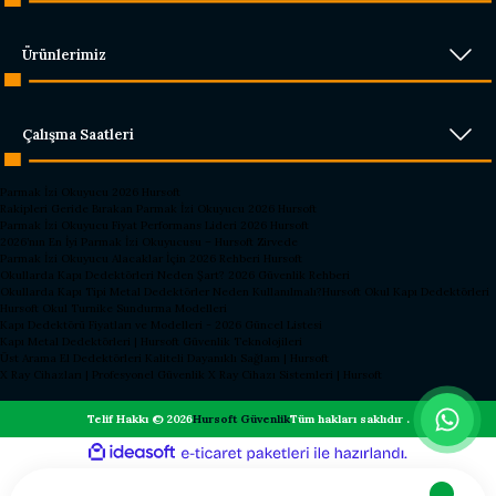
Ürünlerimiz
Çalışma Saatleri
Parmak İzi Okuyucu 2026 Hursoft
Rakipleri Geride Bırakan Parmak İzi Okuyucu 2026 Hursoft
Parmak İzi Okuyucu Fiyat Performans Lideri 2026 Hursoft
2026’nın En İyi Parmak İzi Okuyucusu – Hursoft Zirvede
Parmak İzi Okuyucu Alacaklar İçin 2026 Rehberi Hursoft
Okullarda Kapı Dedektörleri Neden Şart? 2026 Güvenlik Rehberi
Okullarda Kapı Tipi Metal Dedektörler Neden Kullanılmalı?
Hursoft Okul Kapı Dedektörleri
Hursoft Okul Turnike Sundurma Modelleri
Kapı Dedektörü Fiyatları ve Modelleri - 2026 Güncel Listesi
Kapı Metal Dedektörleri | Hursoft Güvenlik Teknolojileri
Üst Arama El Dedektörleri Kaliteli Dayanıklı Sağlam | Hursoft
X Ray Cihazları | Profesyonel Güvenlik X Ray Cihazı Sistemleri | Hursoft
Telif Hakkı © 2026
Hursoft Güvenlik
Tüm hakları saklıdır .
ideasoft
ile
e-
hazırlandı.
ticaret
paketleri