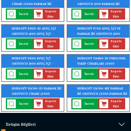
CİHAZI (3000 PARMAK İZİ
OKUYUCU (500 PARMAK İZİ
OKUMA ÖZELLİĞİ)
OKUMA ÖZELLİĞİ)
Sepete
Sepete
İncele
İncele
Ekle
Ekle
HURSOFT P800-ID AVUÇ İÇİ
HURSOFT P700 AVUÇ İÇİ VE
OKUYUCU (600 AVUÇ İÇİ -
PARMAK İZİ OKUYUCU (600
3000 PARMAK İZİ OKUMA
AVUÇ İÇİ - 3000 PARMAK İZİ
Sepete
Sepete
İncele
İncele
ÖZELLİĞİ)
OKUMA ÖZELLİĞİ)
Ekle
Ekle
HURSOFT P600 AVUÇ İÇİ
HURSOFT UA860-ID PERSONEL
OKUYUCU (600 AVUÇ İÇİ -
TAKİP CİHAZLARI (3000
3000 PARMAK İZİ OKUMA
PARMAK İZİ OKUMA ÖZELLİĞİ)
Sepete
Sepete
İncele
İncele
ÖZELLİĞİ)
Ekle
Ekle
HURSOFT UA760-ID PARMAK İZİ
HURSOFT UA760-MF PARMAK
OKUYUCU CİHAZI (3000
İZİ OKUYUCU (3000 PARMAK İZİ
PARMAK İZİ - 3000 KART
- 3000 KART OKUMA ÖZELLİĞİ)
Sepete
Sepete
İncele
İncele
OKUMA ÖZELLİĞİ) + WİFİ
+ WİFİ ÖZELLİĞİ
Ekle
Ekle
ÖZELLİĞİ
İletişim Bilgileri