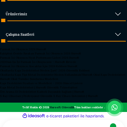
Ürünlerimiz
Çalışma Saatleri
Parmak İzi Okuyucu 2026 Hursoft
Rakipleri Geride Bırakan Parmak İzi Okuyucu 2026 Hursoft
Parmak İzi Okuyucu Fiyat Performans Lideri 2026 Hursoft
2026’nın En İyi Parmak İzi Okuyucusu – Hursoft Zirvede
Parmak İzi Okuyucu Alacaklar İçin 2026 Rehberi Hursoft
Okullarda Kapı Dedektörleri Neden Şart? 2026 Güvenlik Rehberi
Okullarda Kapı Tipi Metal Dedektörler Neden Kullanılmalı?
Hursoft Okul Kapı Dedektörleri
Hursoft Okul Turnike Sundurma Modelleri
Kapı Dedektörü Fiyatları ve Modelleri - 2026 Güncel Listesi
Kapı Metal Dedektörleri | Hursoft Güvenlik Teknolojileri
Üst Arama El Dedektörleri Kaliteli Dayanıklı Sağlam | Hursoft
X Ray Cihazları | Profesyonel Güvenlik X Ray Cihazı Sistemleri | Hursoft
Telif Hakkı © 2026
Hursoft Güvenlik
Tüm hakları saklıdır .
ideasoft
ile
e-
hazırlandı.
ticaret
paketleri