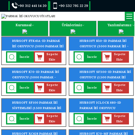
+90 312 441 14 20
+90 532 795 22 29
Kurumsal
Ürünlerimiz
Yazılımlarımız
HURSOFT ETK45A-ID PARMAK
HURSOFT K50-ID PARMAK İZİ
İZİ OKUYUCU (3000 PARMAK İZİ
OKUYUCU (3000 PARMAK İZİ -
- 3000 KART OKUMA ÖZELLİĞİ)
3000 KART OKUMA ÖZELLİĞİ)
Sepete
Sepete
İncele
İncele
Ekle
Ekle
HURSOFT K70-ID PARMAK İZİ
HURSOFT SF300-ID PARMAK İZİ
OKUYUCU (3000 PARMAK -
OKUYUCU (1.500 PARMAK İZİ
3000 KART - 3000 ŞİFRE
OKUMA ÖZELLİĞİ)
Sepete
Sepete
İncele
İncele
OKUMA ÖZELLİĞİ)
Ekle
Ekle
HURSOFT SF100 PARMAK İZİ
HURSOFT ICLOCK 680-ID
SİSTEMLERİ (1.500 PARMAK İZİ
PARMAK İZİ OKUYUCU
OKUMA ÖZELLİĞİ)
SİSTEMLERİ (8000 PARMAK İZİ
Sepete
Sepete
İncele
İncele
OKUMA ÖZELLİĞİ)
Ekle
Ekle
HURSOFT XC628 PARMAK İZİ
HURSOFT K70-MF PARMAK İZİ