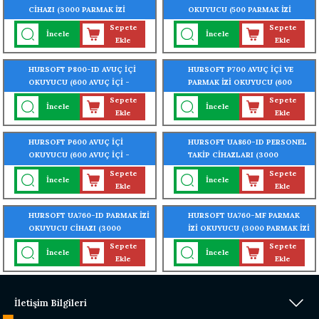
CİHAZI (3000 PARMAK İZİ
OKUYUCU (500 PARMAK İZİ
OKUMA ÖZELLİĞİ)
OKUMA ÖZELLİĞİ)
Sepete
Sepete
İncele
İncele
Ekle
Ekle
HURSOFT P800-ID AVUÇ İÇİ
HURSOFT P700 AVUÇ İÇİ VE
OKUYUCU (600 AVUÇ İÇİ -
PARMAK İZİ OKUYUCU (600
3000 PARMAK İZİ OKUMA
AVUÇ İÇİ - 3000 PARMAK İZİ
Sepete
Sepete
İncele
İncele
ÖZELLİĞİ)
OKUMA ÖZELLİĞİ)
Ekle
Ekle
HURSOFT P600 AVUÇ İÇİ
HURSOFT UA860-ID PERSONEL
OKUYUCU (600 AVUÇ İÇİ -
TAKİP CİHAZLARI (3000
3000 PARMAK İZİ OKUMA
PARMAK İZİ OKUMA ÖZELLİĞİ)
Sepete
Sepete
İncele
İncele
ÖZELLİĞİ)
Ekle
Ekle
HURSOFT UA760-ID PARMAK İZİ
HURSOFT UA760-MF PARMAK
OKUYUCU CİHAZI (3000
İZİ OKUYUCU (3000 PARMAK İZİ
PARMAK İZİ - 3000 KART
- 3000 KART OKUMA ÖZELLİĞİ)
Sepete
Sepete
İncele
İncele
OKUMA ÖZELLİĞİ) + WİFİ
+ WİFİ ÖZELLİĞİ
Ekle
Ekle
ÖZELLİĞİ
İletişim Bilgileri