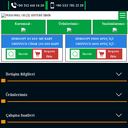
+90 312 441 14 20
+90 532 795 22 29
Kurumsal
Ürünlerimiz
Yazılımlarımız
HURSOFT SC403-MF KART
HURSOFT P600 AVUÇ İÇİ
OKUYUCU CİHAZ (30.000 KART
OKUYUCU (600 AVUÇ İÇİ -
- 30.000 ŞİFRE OKUMA
3000 PARMAK İZİ OKUMA
Sepete
Sepete
İncele
İncele
ÖZELLİĞİ)
ÖZELLİĞİ)
Ekle
Ekle
İletişim Bilgileri
Ürünlerimiz
Çalışma Saatleri