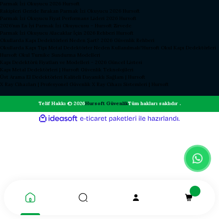
Parmak İzi Okuyucu 2026 Hursoft
Rakipleri Geride Bırakan Parmak İzi Okuyucu 2026 Hursoft
Parmak İzi Okuyucu Fiyat Performans Lideri 2026 Hursoft
2026’nın En İyi Parmak İzi Okuyucusu – Hursoft Zirvede
Parmak İzi Okuyucu Alacaklar İçin 2026 Rehberi Hursoft
Okullarda Kapı Dedektörleri Neden Şart? 2026 Güvenlik Rehberi
Okullarda Kapı Tipi Metal Dedektörler Neden Kullanılmalı?
Hursoft Okul Kapı Dedektörleri
Hursoft Okul Turnike Sundurma Modelleri
Kapı Dedektörü Fiyatları ve Modelleri - 2026 Güncel Listesi
Kapı Metal Dedektörleri | Hursoft Güvenlik Teknolojileri
Üst Arama El Dedektörleri Kaliteli Dayanıklı Sağlam | Hursoft
X Ray Cihazları | Profesyonel Güvenlik X Ray Cihazı Sistemleri | Hursoft
Telif Hakkı © 2026
Hursoft Güvenlik
Tüm hakları saklıdır .
ideasoft
ile
e-
hazırlandı.
ticaret
paketleri