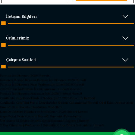
İletişim Bilgileri
Ürünlerimiz
Çalışma Saatleri
Parmak İzi Okuyucu 2026 Hursoft
Rakipleri Geride Bırakan Parmak İzi Okuyucu 2026 Hursoft
Parmak İzi Okuyucu Fiyat Performans Lideri 2026 Hursoft
2026’nın En İyi Parmak İzi Okuyucusu – Hursoft Zirvede
Parmak İzi Okuyucu Alacaklar İçin 2026 Rehberi Hursoft
Okullarda Kapı Dedektörleri Neden Şart? 2026 Güvenlik Rehberi
Okullarda Kapı Tipi Metal Dedektörler Neden Kullanılmalı?
Hursoft Okul Kapı Dedektörleri
Hursoft Okul Turnike Sundurma Modelleri
Kapı Dedektörü Fiyatları ve Modelleri - 2026 Güncel Listesi
Kapı Metal Dedektörleri | Hursoft Güvenlik Teknolojileri
Üst Arama El Dedektörleri Kaliteli Dayanıklı Sağlam | Hursoft
X Ray Cihazları | Profesyonel Güvenlik X Ray Cihazı Sistemleri | Hursoft