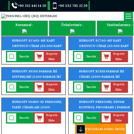
+90 312 441 14 20
+90 532 795 22 29
Kurumsal
Ürünlerimiz
Yazılımlarımız
HURSOFT SC403-MF KART
HURSOFT SC700-MF KART
OKUYUCU CİHAZ (30.000 KART
OKUYUCU CİHAZ (30.000 KART
- 30.000 ŞİFRE OKUMA
- 30.000 ŞİFRE OKUMA
Sepete
Sepete
İncele
İncele
ÖZELLİĞİ)
ÖZELLİĞİ)
Ekle
Ekle
HURSOFT SF100 PARMAK İZİ
HURSOFT XC628 PARMAK İZİ
SİSTEMLERİ (1.500 PARMAK İZİ
CİHAZI (3000 PARMAK İZİ
OKUMA ÖZELLİĞİ)
OKUMA ÖZELLİĞİ)
Sepete
Sepete
İncele
İncele
Ekle
Ekle
HURSOFT UA860-ID PERSONEL
HURSOFT PERSONEL DEVAM
TAKİP CİHAZLARI (3000
KONTROL PROGRAMI ( PARMAK
PARMAK İZİ OKUMA ÖZELLİĞİ)
İZİ - KARTLI - YÜZ TANIMALI -
Sepete
Sepete
İncele
İncele
TURNİKE GEÇİŞ SİSTEMLİ)
Ekle
Ekle
PROGRAM DEMO İNDİR