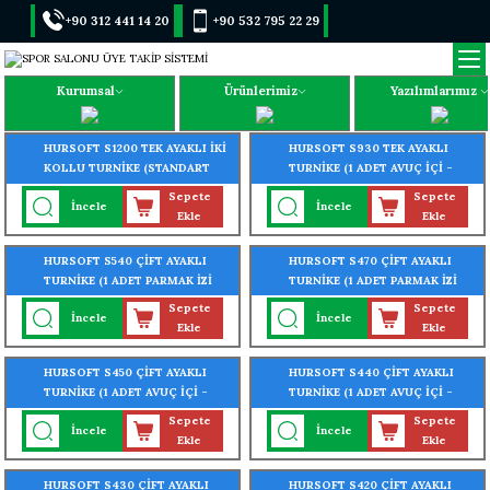
+90 312 441 14 20
+90 532 795 22 29
Kurumsal
Ürünlerimiz
Yazılımlarımız
HURSOFT S1200 TEK AYAKLI İKİ
HURSOFT S930 TEK AYAKLI
KOLLU TURNİKE (STANDART
TURNİKE (1 ADET AVUÇ İÇİ -
TURNİKE) (304 KALİTE
YÜZ - PARMAK İZİ OKUYUCU
Sepete
Sepete
İncele
İncele
PASLANMAZ ÇELİK)
TURNİKEYE MONTELİ)
Ekle
Ekle
HURSOFT S540 ÇİFT AYAKLI
HURSOFT S470 ÇİFT AYAKLI
TURNİKE (1 ADET PARMAK İZİ
TURNİKE (1 ADET PARMAK İZİ
OKUYUCU TURNİKEYE
OKUYUCU TURNİKEYE
Sepete
Sepete
İncele
İncele
MONTELİ)
MONTELİ)
Ekle
Ekle
HURSOFT S450 ÇİFT AYAKLI
HURSOFT S440 ÇİFT AYAKLI
TURNİKE (1 ADET AVUÇ İÇİ -
TURNİKE (1 ADET AVUÇ İÇİ -
PARMAK İZİ OKUYUCU
PARMAK İZİ OKUYUCU
Sepete
Sepete
İncele
İncele
TURNİKEYE MONTELİ)
TURNİKEYE MONTELİ)
Ekle
Ekle
HURSOFT S430 ÇİFT AYAKLI
HURSOFT S420 ÇİFT AYAKLI