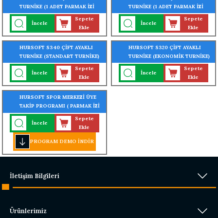
TURNİKE (1 ADET PARMAK İZİ
TURNİKE (1 ADET PARMAK İZİ
OKUYUCU TURNİKEYE
OKUYUCU TURNİKEYE
Sepete
Sepete
İncele
İncele
MONTELİ)
MONTELİ)
Ekle
Ekle
HURSOFT S340 ÇİFT AYAKLI
HURSOFT S320 ÇİFT AYAKLI
TURNİKE (STANDART TURNİKE)
TURNİKE (EKONOMİK TURNİKE)
(304 KALİTE PASLANMAZ ÇELİK)
(304 KALİTE PASLANMAZ ÇELİK)
Sepete
Sepete
İncele
İncele
Ekle
Ekle
HURSOFT SPOR MERKEZİ ÜYE
TAKİP PROGRAMI ( PARMAK İZİ
- KARTLI - YÜZ TANIMALI -
Sepete
İncele
TURNİKE GEÇİŞ SİSTEMLİ)
Ekle
PROGRAM DEMO İNDİR
İletişim Bilgileri
Ürünlerimiz