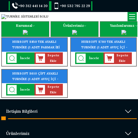
+90 312 441 14 20
+90 532 795 22 29
Kurumsal
Ürünlerimiz
Yazılımlarımız
HURSOFT S850 TEK AYAKLI
HURSOFT S780 TEK AYAKLI
TURNİKE (1 ADET PARMAK İZİ
TURNİKE (1 ADET AVUÇ İÇİ -
OKUYUCU TURNİKEYE
PARMAK İZİ OKUYUCU
Sepete
Sepete
İncele
İncele
MONTELİ)
TURNİKEYE MONTELİ)
Ekle
Ekle
HURSOFT S610 ÇİFT AYAKLI
TURNİKE (1 ADET AVUÇ İÇİ -
YÜZ - PARMAK İZİ OKUYUCU
Sepete
İncele
TURNİKEYE MONTELİ)
Ekle
İletişim Bilgileri
Ürünlerimiz