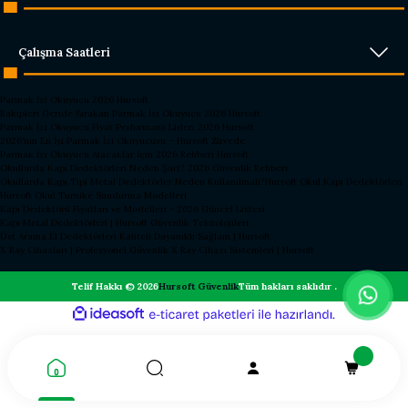
Çalışma Saatleri
Parmak İzi Okuyucu 2026 Hursoft
Rakipleri Geride Bırakan Parmak İzi Okuyucu 2026 Hursoft
Parmak İzi Okuyucu Fiyat Performans Lideri 2026 Hursoft
2026’nın En İyi Parmak İzi Okuyucusu – Hursoft Zirvede
Parmak İzi Okuyucu Alacaklar İçin 2026 Rehberi Hursoft
Okullarda Kapı Dedektörleri Neden Şart? 2026 Güvenlik Rehberi
Okullarda Kapı Tipi Metal Dedektörler Neden Kullanılmalı?
Hursoft Okul Kapı Dedektörleri
Hursoft Okul Turnike Sundurma Modelleri
Kapı Dedektörü Fiyatları ve Modelleri - 2026 Güncel Listesi
Kapı Metal Dedektörleri | Hursoft Güvenlik Teknolojileri
Üst Arama El Dedektörleri Kaliteli Dayanıklı Sağlam | Hursoft
X Ray Cihazları | Profesyonel Güvenlik X Ray Cihazı Sistemleri | Hursoft
Telif Hakkı © 2026
Hursoft Güvenlik
Tüm hakları saklıdır .
ideasoft
ile
e-
hazırlandı.
ticaret
paketleri