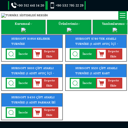
+90 312 441 14 20
+90 532 795 22 29
Kurumsal
Ürünlerimiz
Yazılımlarımız
HURSOFT S1950 KELEBEK
HURSOFT S780 TEK AYAKLI
TURNİKE
TURNİKE (1 ADET AVUÇ İÇİ -
PARMAK İZİ OKUYUCU
Sepete
Sepete
İncele
İncele
TURNİKEYE MONTELİ)
Ekle
Ekle
HURSOFT S610 ÇİFT AYAKLI
HURSOFT S520 ÇİFT AYAKLI
TURNİKE (1 ADET AVUÇ İÇİ -
TURNİKE (1 ADET KART
YÜZ - PARMAK İZİ OKUYUCU
OKUYUCU TURNİKEYE
Sepete
Sepete
İncele
İncele
TURNİKEYE MONTELİ)
MONTELİ)
Ekle
Ekle
HURSOFT S430 ÇİFT AYAKLI
TURNİKE (1 ADET PARMAK İZİ
OKUYUCU TURNİKEYE
Sepete
İncele
MONTELİ)
Ekle