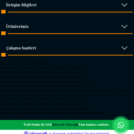
İletişim Bilgileri
Ürünlerimiz
Çalışma Saatleri
Parmak İzi Okuyucu 2026 Hursoft
Rakipleri Geride Bırakan Parmak İzi Okuyucu 2026 Hursoft
Parmak İzi Okuyucu Fiyat Performans Lideri 2026 Hursoft
2026’nın En İyi Parmak İzi Okuyucusu – Hursoft Zirvede
Parmak İzi Okuyucu Alacaklar İçin 2026 Rehberi Hursoft
Okullarda Kapı Dedektörleri Neden Şart? 2026 Güvenlik Rehberi
Okullarda Kapı Tipi Metal Dedektörler Neden Kullanılmalı?
Hursoft Okul Kapı Dedektörleri
Hursoft Okul Turnike Sundurma Modelleri
Kapı Dedektörü Fiyatları ve Modelleri - 2026 Güncel Listesi
Kapı Metal Dedektörleri | Hursoft Güvenlik Teknolojileri
Üst Arama El Dedektörleri Kaliteli Dayanıklı Sağlam | Hursoft
X Ray Cihazları | Profesyonel Güvenlik X Ray Cihazı Sistemleri | Hursoft
Telif Hakkı © 2026
Hursoft Güvenlik
Tüm hakları saklıdır .
ideasoft
ile
e-