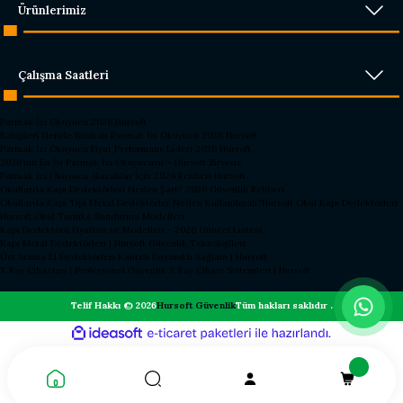
Ürünlerimiz
Çalışma Saatleri
Parmak İzi Okuyucu 2026 Hursoft
Rakipleri Geride Bırakan Parmak İzi Okuyucu 2026 Hursoft
Parmak İzi Okuyucu Fiyat Performans Lideri 2026 Hursoft
2026’nın En İyi Parmak İzi Okuyucusu – Hursoft Zirvede
Parmak İzi Okuyucu Alacaklar İçin 2026 Rehberi Hursoft
Okullarda Kapı Dedektörleri Neden Şart? 2026 Güvenlik Rehberi
Okullarda Kapı Tipi Metal Dedektörler Neden Kullanılmalı?
Hursoft Okul Kapı Dedektörleri
Hursoft Okul Turnike Sundurma Modelleri
Kapı Dedektörü Fiyatları ve Modelleri - 2026 Güncel Listesi
Kapı Metal Dedektörleri | Hursoft Güvenlik Teknolojileri
Üst Arama El Dedektörleri Kaliteli Dayanıklı Sağlam | Hursoft
X Ray Cihazları | Profesyonel Güvenlik X Ray Cihazı Sistemleri | Hursoft
Telif Hakkı © 2026
Hursoft Güvenlik
Tüm hakları saklıdır .
ideasoft
ile
e-
hazırlandı.
ticaret
paketleri