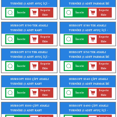
TURNİKE (1 ADET AVUÇ İÇİ -
TURNİKE (1 ADET PARMAK İZİ
YÜZ - PARMAK İZİ OKUYUCU
OKUYUCU TURNİKEYE
Sepete
Sepete
İncele
İncele
TURNİKEYE MONTELİ)
MONTELİ)
Ekle
Ekle
HURSOFT S790 TEK AYAKLI
HURSOFT S780 TEK AYAKLI
TURNİKE (1 ADET KART
TURNİKE (1 ADET AVUÇ İÇİ -
OKUYUCU TURNİKEYE
PARMAK İZİ OKUYUCU
Sepete
Sepete
İncele
İncele
MONTELİ)
TURNİKEYE MONTELİ)
Ekle
Ekle
HURSOFT S770 TEK AYAKLI
HURSOFT S750 TEK AYAKLI
TURNİKE (1 ADET AVUÇ İÇİ -
TURNİKE (1 ADET PARMAK İZİ
PARMAK İZİ OKUYUCU
OKUYUCU TURNİKEYE
Sepete
Sepete
İncele
İncele
TURNİKEYE MONTELİ)
MONTELİ)
Ekle
Ekle
HURSOFT S550 ÇİFT AYAKLI
HURSOFT S540 ÇİFT AYAKLI
TURNİKE (1 ADET KART
TURNİKE (1 ADET PARMAK İZİ
OKUYUCU TURNİKEYE
OKUYUCU TURNİKEYE
Sepete
Sepete
İncele
İncele
MONTELİ)
MONTELİ)
Ekle
Ekle
HURSOFT S500 ÇİFT AYAKLI
HURSOFT S490 ÇİFT AYAKLI
TURNİKE (1 ADET KART
TURNİKE (1 ADET AVUÇ İÇİ -
OKUYUCU TURNİKEYE
PARMAK İZİ OKUYUCU