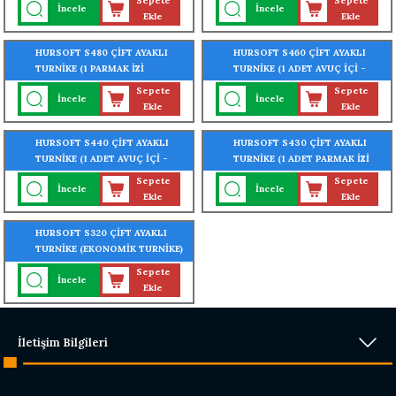
Sepete
Sepete
İncele
İncele
MONTELİ)
TURNİKEYE MONTELİ)
Ekle
Ekle
HURSOFT S480 ÇİFT AYAKLI
HURSOFT S460 ÇİFT AYAKLI
TURNİKE (1 PARMAK İZİ
TURNİKE (1 ADET AVUÇ İÇİ -
OKUYUCU TURNİKEYE
PARMAK İZİ OKUYUCU
Sepete
Sepete
İncele
İncele
MONTELİ)
TURNİKEYE MONTELİ)
Ekle
Ekle
HURSOFT S440 ÇİFT AYAKLI
HURSOFT S430 ÇİFT AYAKLI
TURNİKE (1 ADET AVUÇ İÇİ -
TURNİKE (1 ADET PARMAK İZİ
PARMAK İZİ OKUYUCU
OKUYUCU TURNİKEYE
Sepete
Sepete
İncele
İncele
TURNİKEYE MONTELİ)
MONTELİ)
Ekle
Ekle
HURSOFT S320 ÇİFT AYAKLI
TURNİKE (EKONOMİK TURNİKE)
(304 KALİTE PASLANMAZ ÇELİK)
Sepete
İncele
Ekle
İletişim Bilgileri