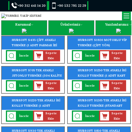
+90 312 441 14 20
+90 532 795 22 29
Kurumsal
Ürünlerimiz
Yazılımlarımız
HURSOFT S435 ÇİFT AYAKLI
HURSOFT S1920 MOTORLU VİP
TURNİKE (1 ADET PARMAK İZİ
TURNİKE (ÇİFT YÖN)
OKUYUCU TURNİKEYE
Sepete
Sepete
İncele
İncele
MONTELİ)
Ekle
Ekle
HURSOFT S705 TEK AYAKLI
HURSFOT S1250 TEK AYAKLI İKİ
JETONLU TURNİKE (304 KALİTE
KOLLU TURNİKE (1 ADET KART
PASLANMAZ ÇELİK)
OKUYUCU TURNİKEYE
Sepete
Sepete
İncele
İncele
MONTELİ)
Ekle
Ekle
HURSFOT S1220 TEK AYAKLI İKİ
HURSOFT S1205 TEK AYAKLI İKİ
KOLLU TURNİKE (1 ADET
KOLLU TURNİKE (STANDART
PARMAK İZİ OKUYUCU
TURNİKE) (304 KALİTE
Sepete
Sepete
İncele
İncele
TURNİKEYE MONTELİ)
PASLANMAZ ÇELİK)
Ekle
Ekle
HURSOFT S930 TEK AYAKLI
HURSOFT S850 TEK AYAKLI