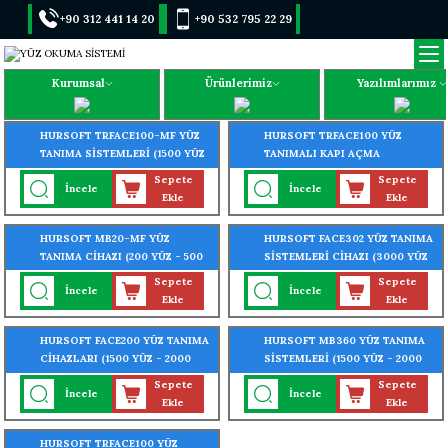
+90 312 441 14 20
+90 532 795 22 29
Kurumsal
Ürünlerimiz
Yazılımlarımız
HURSOFT TRFACE100-MF YÜZ
HURSOFT TRFACE100 YÜZ
TANIMA SİSTEMLERİ (1500 YÜZ
TANIMALI KAPI AÇMA
- 2000 PARMAK - 2000 KART
SİSTEMLERİ(1500 YÜZ TANIMA
Sepete
Sepete
İncele
İncele
OKUMA ÖZELLİĞİ)
ÖZELLİĞİ)
Ekle
Ekle
HURSOFT MB20-MF YÜZ
HURSOFT FACE302 YÜZ TANIMA
TANIMA CİHAZI (200 YÜZ - 500
SİSTEMLERİ CİHAZI (3000 YÜZ
PARMAK-1000 KART TANIMA
- 4000 PARMAK OKUMA
Sepete
Sepete
İncele
İncele
ÖZELLİĞİ)
ÖZELLİĞİ)
Ekle
Ekle
HURSOFT FACE200 YÜZ TANIMA
HURSOFT MB360 YÜZ TANIMA
CİHAZLARI (1500 YÜZ - 2000
SİSTEMLERİ (1500 YÜZ - 2000
KART OKUMA ÖZELLİĞİ)
PARMAK İZİ - 2000 KART
Sepete
Sepete
İncele
İncele
OKUMA ÖZELLİĞİ)
Ekle
Ekle
HURSOFT TRFACE100 YÜZ