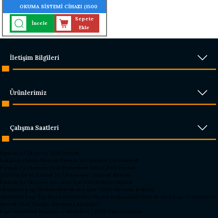
OKUMA SİSTEMİ CİHAZI (1500
YÜZ - 2000 PARMAK - 2000
Sepete
İncele
KART OKUMA ÖZELLİĞİ)
Ekle
İletişim Bilgileri
Ürünlerimiz
Çalışma Saatleri
Parmak İzi Okuyucu 2026 Hursoft
Rakipleri Geride Bırakan Parmak İzi Okuyucu 2026 Hursoft
Parmak İzi Okuyucu Fiyat Performans Lideri 2026 Hursoft
2026’nın En İyi Parmak İzi Okuyucusu – Hursoft Zirvede
Parmak İzi Okuyucu Alacaklar İçin 2026 Rehberi Hursoft
Okullarda Kapı Dedektörleri Neden Şart? 2026 Güvenlik Rehberi
Okullarda Kapı Tipi Metal Dedektörler Neden Kullanılmalı?
Hursoft Okul Kapı Dedektörleri
Hursoft Okul Turnike Sundurma Modelleri
Kapı Dedektörü Fiyatları ve Modelleri - 2026 Güncel Listesi