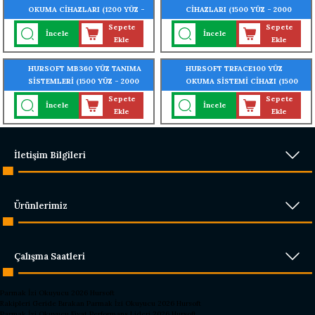
OKUMA CİHAZLARI (1200 YÜZ -
CİHAZLARI (1500 YÜZ - 2000
600 AVUÇ İÇİ - 3000 PARMAK
KART OKUMA ÖZELLİĞİ)
Sepete
Sepete
İncele
İncele
OKUMA ÖZELLİĞİ)
Ekle
Ekle
HURSOFT MB360 YÜZ TANIMA
HURSOFT TRFACE100 YÜZ
SİSTEMLERİ (1500 YÜZ - 2000
OKUMA SİSTEMİ CİHAZI (1500
PARMAK İZİ - 2000 KART
YÜZ - 2000 PARMAK - 2000
Sepete
Sepete
İncele
İncele
OKUMA ÖZELLİĞİ)
KART OKUMA ÖZELLİĞİ)
Ekle
Ekle
İletişim Bilgileri
Ürünlerimiz
Çalışma Saatleri
Parmak İzi Okuyucu 2026 Hursoft
Rakipleri Geride Bırakan Parmak İzi Okuyucu 2026 Hursoft
Parmak İzi Okuyucu Fiyat Performans Lideri 2026 Hursoft