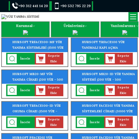
+90 312 441 14 20
+90 532 795 22 29
Kurumsal
Ürünlerimiz
Yazılımlarımız
HURSOFT TRFACE100-MF YÜZ
HURSOFT TRFACE100 YÜZ
TANIMA SİSTEMLERİ (1500 YÜZ
TANIMALI KAPI AÇMA
- 2000 PARMAK - 2000 KART
SİSTEMLERİ(1500 YÜZ TANIMA
Sepete
Sepete
İncele
İncele
OKUMA ÖZELLİĞİ)
ÖZELLİĞİ)
Ekle
Ekle
HURSOFT MB20-MF YÜZ
HURSOFT MB20-ID YÜZ TANIMA
TANIMA CİHAZI (200 YÜZ - 500
SİSTEMİ (200 YÜZ - 500
PARMAK-1000 KART TANIMA
PARMAK - 1000 KART TANIMA
Sepete
Sepete
İncele
İncele
ÖZELLİĞİ)
ÖZELLİĞİ)
Ekle
Ekle
HURSOFT TRFACE100-ID YÜZ
HURSOFT FACE302 YÜZ TANIMA
OKUMA CİHAZI (1500 YÜZ -
SİSTEMLERİ CİHAZI (3000 YÜZ
2000 PARMAK - 2000 KART
- 4000 PARMAK OKUMA
Sepete
Sepete
İncele
İncele
OKUMA ÖZELLİĞİ)
ÖZELLİĞİ)
Ekle
Ekle
HURSOFT PFACE202 YÜZ
HURSOFT FACE200 YÜZ TANIMA