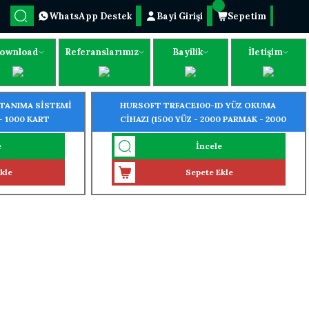
WhatsApp Destek
Bayi Girişi
Sepetim
ownload
Referanslarımız
Bayilik
İletişim
 TANIMA SİSTEMİ
HURSOFT TRFACE100-ID YÜZ OKUMA
- 1000 KART
CİHAZI (1500 YÜZ - 2000 PARMAK - 2000
KART OKUMA ÖZELLİĞİ)
e
İncele
kle
Sepete Ekle