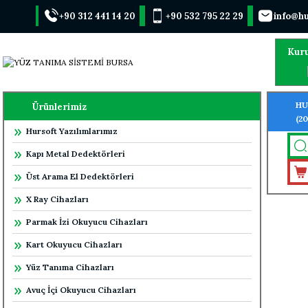
+90 312 441 14 20
+90 532 795 22 29
info@hu
Kur
HU
Ürünlerimiz
(2
Hursoft Yazılımlarımız
TA
Kapı Metal Dedektörleri
Üst Arama El Dedektörleri
X Ray Cihazları
Parmak İzi Okuyucu Cihazları
Kart Okuyucu Cihazları
Yüz Tanıma Cihazları
Avuç İçi Okuyucu Cihazları