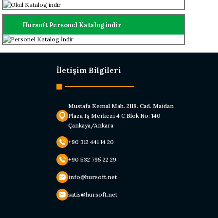
Hursoft Personel Katalog indir
İletişim Bilgileri
Mustafa Kemal Mah. 2118. Cad. Maidan
Plaza Iş Merkezi 4 C Blok No: 140
Çankaya/Ankara
+90 312 441 14 20
+90 532 795 22 29
info@hursoft.net
satis@hursoft.net