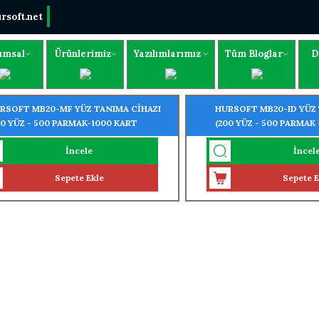
rsoft.net
umsal
Ürünlerimiz
Yazılımlarımız
Tüm Bloglar
D
RSOFT MB20-MF YÜZ TANIMA CİHAZI
HURSOFT MB20-ID YÜZ
00 YÜZ - 500 PARMAK-1000 KART
(200 YÜZ - 500 PARMAK 
NIMA ÖZELLİĞİ)
TANIMA ÖZELLİĞİ)
İncele
İncel
Sepete Ekle
Sepete E