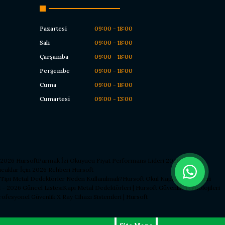
Pazartesi
09:00 - 18:00
Salı
09:00 - 18:00
Çarşamba
09:00 - 18:00
Perşembe
09:00 - 18:00
Cuma
09:00 - 18:00
Cumartesi
09:00 - 13:00
 2026 Hursoft
Parmak İzi Okuyucu Fiyat Performans Lideri 2026 Hursoft
caklar İçin 2026 Rehberi Hursoft
 Tipi Metal Dedektörler Neden Kullanılmalı?
Hursoft Okul Kapı Dedektörleri
 - 2026 Güncel Listesi
Kapı Metal Dedektörleri | Hursoft Güvenlik Teknolojileri
Profesyonel Güvenlik X Ray Cihazı Sistemleri | Hursoft