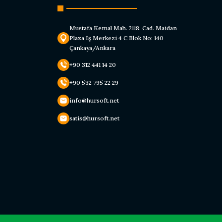
Mustafa Kemal Mah. 2118. Cad. Maidan
Plaza Iş Merkezi 4 C Blok No: 140
Çankaya/Ankara
+90 312 441 14 20
+90 532 795 22 29
info@hursoft.net
satis@hursoft.net