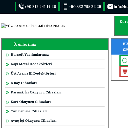
+90 312 441 14 20
+90 532 795 22 29
info@hu
Kur
HU
Ürünlerimiz
(2
Hursoft Yazılımlarımız
TA
Kapı Metal Dedektörleri
Üst Arama El Dedektörleri
X Ray Cihazları
Parmak İzi Okuyucu Cihazları
Kart Okuyucu Cihazları
Yüz Tanıma Cihazları
Avuç İçi Okuyucu Cihazları