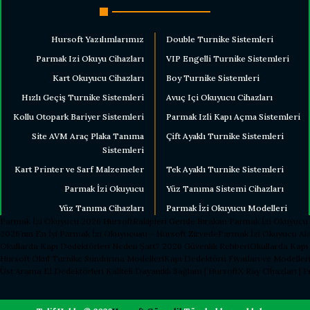
Hursoft Yazılımlarımız
Double Turnike Sistemleri
Parmak Izi Okuyu Cihazları
VIP Engelli Turnike Sistemleri
Kart Okuyucu Cihazları
Boy Turnike Sistemleri
Hızlı Geçiş Turnike Sistemleri
Avuç Içi Okuyucu Cihazları
Kollu Otopark Bariyer Sistemleri
Parmak Izli Kapı Açma Sistemleri
Site AVM Araç Plaka Tanıma
Çift Ayaklı Turnike Sistemleri
Sistemleri
Kart Printer ve Sarf Malzemeler
Tek Ayaklı Turnike Sistemleri
Parmak İzi Okuyucu
Yüz Tanıma Sistemi Cihazları
Yüz Tanıma Cihazları
Parmak İzi Okuyucu Modelleri
Parmak İzi Okuyucu 2026 Hursoft
Rakipleri Geride Bırakan Parmak İzi Okuyucu
2026’nın En İyi Parmak İzi Okuyucusu – Hursoft Zirvede
Parmak İzi Okuyucu Ala
Okullarda Kapı Dedektörleri Neden Şart? 2026 Güvenlik Rehberi
Okullarda Kapı
Hursoft Okul Turnike Sundurma Modelleri
Kapı Dedektörü Fiyatları ve Modelleri
Üst Arama El Dedektörleri Kaliteli Dayanıklı Sağlam | Hursoft
X Ray Cihazları | 