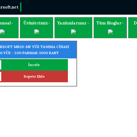
rsoft.net
umsal
Ürünlerimiz
Yazılımlarımız
Tüm Bloglar
D
RSOFT MB20-MF YÜZ TANIMA CİHAZI
00 YÜZ - 500 PARMAK-1000 KART
NIMA ÖZELLİĞİ)
İncele
Sepete Ekle