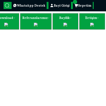
WhatsApp Destek
Bayi Girişi
Sepetim
ownload
Referanslarımız
Bayilik
İletişim