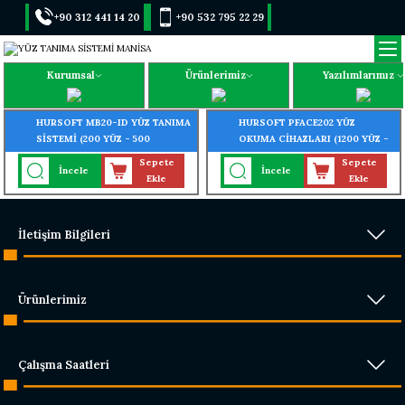
+90 312 441 14 20
+90 532 795 22 29
Kurumsal
Ürünlerimiz
Yazılımlarımız
HURSOFT MB20-ID YÜZ TANIMA
HURSOFT PFACE202 YÜZ
SİSTEMİ (200 YÜZ - 500
OKUMA CİHAZLARI (1200 YÜZ -
PARMAK - 1000 KART TANIMA
600 AVUÇ İÇİ - 3000 PARMAK
Sepete
Sepete
İncele
İncele
ÖZELLİĞİ)
OKUMA ÖZELLİĞİ)
Ekle
Ekle
İletişim Bilgileri
Ürünlerimiz
Çalışma Saatleri