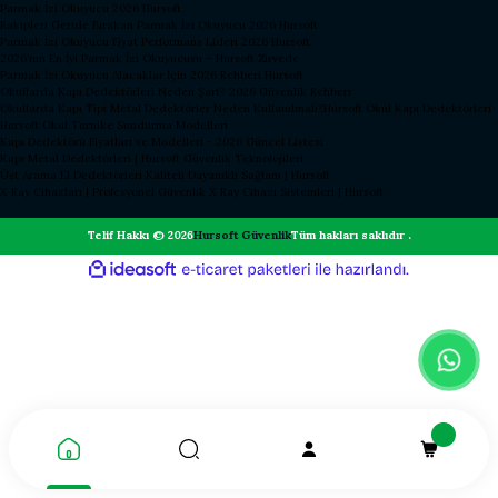
Parmak İzi Okuyucu 2026 Hursoft
Rakipleri Geride Bırakan Parmak İzi Okuyucu 2026 Hursoft
Parmak İzi Okuyucu Fiyat Performans Lideri 2026 Hursoft
2026’nın En İyi Parmak İzi Okuyucusu – Hursoft Zirvede
Parmak İzi Okuyucu Alacaklar İçin 2026 Rehberi Hursoft
Okullarda Kapı Dedektörleri Neden Şart? 2026 Güvenlik Rehberi
Okullarda Kapı Tipi Metal Dedektörler Neden Kullanılmalı?
Hursoft Okul Kapı Dedektörleri
Hursoft Okul Turnike Sundurma Modelleri
Kapı Dedektörü Fiyatları ve Modelleri - 2026 Güncel Listesi
Kapı Metal Dedektörleri | Hursoft Güvenlik Teknolojileri
Üst Arama El Dedektörleri Kaliteli Dayanıklı Sağlam | Hursoft
X Ray Cihazları | Profesyonel Güvenlik X Ray Cihazı Sistemleri | Hursoft
Telif Hakkı © 2026
Hursoft Güvenlik
Tüm hakları saklıdır .
ideasoft
ile
e-
hazırlandı.
ticaret
paketleri