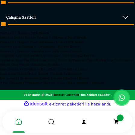
Çalışma Saatleri
Parmak İzi Okuyucu 2026 Hursoft
Rakipleri Geride Bırakan Parmak İzi Okuyucu 2026 Hursoft
Parmak İzi Okuyucu Fiyat Performans Lideri 2026 Hursoft
2026’nın En İyi Parmak İzi Okuyucusu – Hursoft Zirvede
Parmak İzi Okuyucu Alacaklar İçin 2026 Rehberi Hursoft
Okullarda Kapı Dedektörleri Neden Şart? 2026 Güvenlik Rehberi
Okullarda Kapı Tipi Metal Dedektörler Neden Kullanılmalı?
Hursoft Okul Kapı Dedektörleri
Hursoft Okul Turnike Sundurma Modelleri
Kapı Dedektörü Fiyatları ve Modelleri - 2026 Güncel Listesi
Kapı Metal Dedektörleri | Hursoft Güvenlik Teknolojileri
Üst Arama El Dedektörleri Kaliteli Dayanıklı Sağlam | Hursoft
X Ray Cihazları | Profesyonel Güvenlik X Ray Cihazı Sistemleri | Hursoft
Telif Hakkı © 2026
Hursoft Güvenlik
Tüm hakları saklıdır .
ideasoft
ile
e-
hazırlandı.
ticaret
paketleri