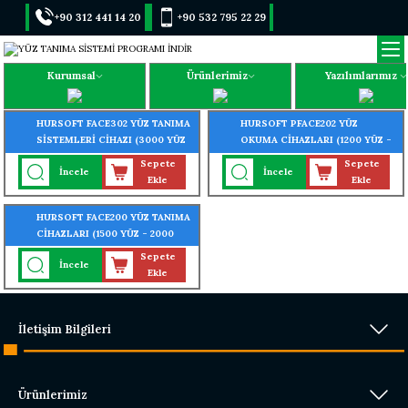
+90 312 441 14 20
+90 532 795 22 29
Kurumsal
Ürünlerimiz
Yazılımlarımız
HURSOFT FACE302 YÜZ TANIMA
HURSOFT PFACE202 YÜZ
SİSTEMLERİ CİHAZI (3000 YÜZ
OKUMA CİHAZLARI (1200 YÜZ -
- 4000 PARMAK OKUMA
600 AVUÇ İÇİ - 3000 PARMAK
Sepete
Sepete
İncele
İncele
ÖZELLİĞİ)
OKUMA ÖZELLİĞİ)
Ekle
Ekle
HURSOFT FACE200 YÜZ TANIMA
CİHAZLARI (1500 YÜZ - 2000
KART OKUMA ÖZELLİĞİ)
Sepete
İncele
Ekle
İletişim Bilgileri
Ürünlerimiz