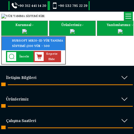
+90 312 441 14 20
+90 532 795 22 29
Kurumsal
Ürünlerimiz
Yazılımlarımız
HURSOFT MB20-ID YÜZ TANIMA
SİSTEMİ (200 YÜZ - 500
PARMAK - 1000 KART TANIMA
Sepete
İncele
ÖZELLİĞİ)
Ekle
İletişim Bilgileri
Ürünlerimiz
Çalışma Saatleri