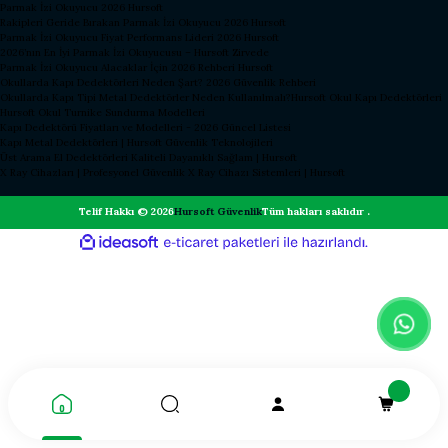
Parmak İzi Okuyucu 2026 Hursoft
Rakipleri Geride Bırakan Parmak İzi Okuyucu 2026 Hursoft
Parmak İzi Okuyucu Fiyat Performans Lideri 2026 Hursoft
2026’nın En İyi Parmak İzi Okuyucusu – Hursoft Zirvede
Parmak İzi Okuyucu Alacaklar İçin 2026 Rehberi Hursoft
Okullarda Kapı Dedektörleri Neden Şart? 2026 Güvenlik Rehberi
Okullarda Kapı Tipi Metal Dedektörler Neden Kullanılmalı?
Hursoft Okul Kapı Dedektörleri
Hursoft Okul Turnike Sundurma Modelleri
Kapı Dedektörü Fiyatları ve Modelleri - 2026 Güncel Listesi
Kapı Metal Dedektörleri | Hursoft Güvenlik Teknolojileri
Üst Arama El Dedektörleri Kaliteli Dayanıklı Sağlam | Hursoft
X Ray Cihazları | Profesyonel Güvenlik X Ray Cihazı Sistemleri | Hursoft
Telif Hakkı © 2026
Hursoft Güvenlik
Tüm hakları saklıdır .
ideasoft
ile
e-
hazırlandı.
ticaret
paketleri