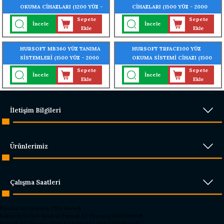
OKUMA CİHAZLARI (1200 YÜZ -
CİHAZLARI (1500 YÜZ - 2000
600 AVUÇ İÇİ - 3000 PARMAK
KART OKUMA ÖZELLİĞİ)
Sepete
Sepete
İncele
İncele
OKUMA ÖZELLİĞİ)
Ekle
Ekle
HURSOFT MB360 YÜZ TANIMA
HURSOFT TRFACE100 YÜZ
SİSTEMLERİ (1500 YÜZ - 2000
OKUMA SİSTEMİ CİHAZI (1500
PARMAK İZİ - 2000 KART
YÜZ - 2000 PARMAK - 2000
Sepete
Sepete
İncele
İncele
OKUMA ÖZELLİĞİ)
KART OKUMA ÖZELLİĞİ)
Ekle
Ekle
İletişim Bilgileri
Ürünlerimiz
Çalışma Saatleri
Parmak İzi Okuyucu 2026 Hursoft
Rakipleri Geride Bırakan Parmak İzi Okuyucu 2026 Hursoft
Parmak İzi Okuyucu Fiyat Performans Lideri 2026 Hursoft