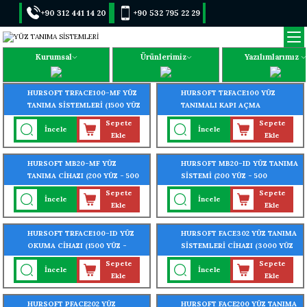
+90 312 441 14 20
+90 532 795 22 29
Kurumsal
Ürünlerimiz
Yazılımlarımız
HURSOFT TRFACE100-MF YÜZ
HURSOFT TRFACE100 YÜZ
TANIMA SİSTEMLERİ (1500 YÜZ
TANIMALI KAPI AÇMA
- 2000 PARMAK - 2000 KART
SİSTEMLERİ(1500 YÜZ TANIMA
Sepete
Sepete
İncele
İncele
OKUMA ÖZELLİĞİ)
ÖZELLİĞİ)
Ekle
Ekle
HURSOFT MB20-MF YÜZ
HURSOFT MB20-ID YÜZ TANIMA
TANIMA CİHAZI (200 YÜZ - 500
SİSTEMİ (200 YÜZ - 500
PARMAK-1000 KART TANIMA
PARMAK - 1000 KART TANIMA
Sepete
Sepete
İncele
İncele
ÖZELLİĞİ)
ÖZELLİĞİ)
Ekle
Ekle
HURSOFT TRFACE100-ID YÜZ
HURSOFT FACE302 YÜZ TANIMA
OKUMA CİHAZI (1500 YÜZ -
SİSTEMLERİ CİHAZI (3000 YÜZ
2000 PARMAK - 2000 KART
- 4000 PARMAK OKUMA
Sepete
Sepete
İncele
İncele
OKUMA ÖZELLİĞİ)
ÖZELLİĞİ)
Ekle
Ekle
HURSOFT PFACE202 YÜZ
HURSOFT FACE200 YÜZ TANIMA