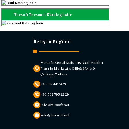
Hursoft Personel Katalog indir
İletişim Bilgileri
Mustafa Kemal Mah. 2118. Cad. Maidan
Plaza Iş Merkezi 4 C Blok No: 140
Çankaya/Ankara
+90 312 441 14 20
+90 532 795 22 29
info@hursoft.net
satis@hursoft.net