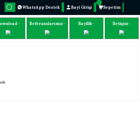
WhatsApp Destek
Bayi Girişi
Sepetim
ownload
Referanslarımız
Bayilik
İletişim
dı.