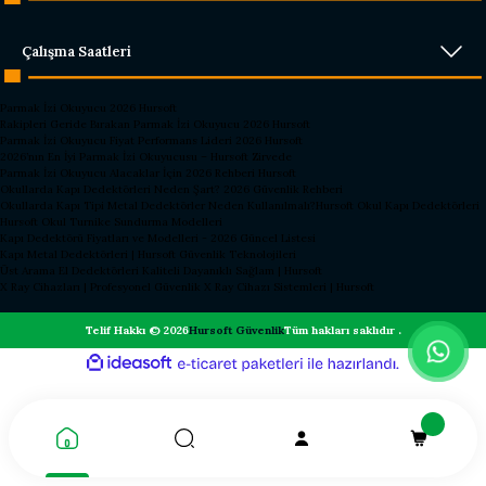
Çalışma Saatleri
Parmak İzi Okuyucu 2026 Hursoft
Rakipleri Geride Bırakan Parmak İzi Okuyucu 2026 Hursoft
Parmak İzi Okuyucu Fiyat Performans Lideri 2026 Hursoft
2026’nın En İyi Parmak İzi Okuyucusu – Hursoft Zirvede
Parmak İzi Okuyucu Alacaklar İçin 2026 Rehberi Hursoft
Okullarda Kapı Dedektörleri Neden Şart? 2026 Güvenlik Rehberi
Okullarda Kapı Tipi Metal Dedektörler Neden Kullanılmalı?
Hursoft Okul Kapı Dedektörleri
Hursoft Okul Turnike Sundurma Modelleri
Kapı Dedektörü Fiyatları ve Modelleri - 2026 Güncel Listesi
Kapı Metal Dedektörleri | Hursoft Güvenlik Teknolojileri
Üst Arama El Dedektörleri Kaliteli Dayanıklı Sağlam | Hursoft
X Ray Cihazları | Profesyonel Güvenlik X Ray Cihazı Sistemleri | Hursoft
Telif Hakkı © 2026
Hursoft Güvenlik
Tüm hakları saklıdır .
ideasoft
ile
e-
hazırlandı.
ticaret
paketleri