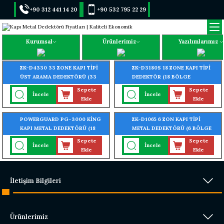
+90 312 441 14 20
+90 532 795 22 29
Kurumsal
Ürünlerimiz
Yazılımlarımız
ZK-D4330 33 ZONE KAPI TİPİ
ZK-D3180S 18 ZONE KAPI TİPİ
ÜST ARAMA DEDEKTÖRÜ (33
DEDEKTÖR (18 BÖLGE
BÖLGE MULTİZONE ÖZELLİKLİ)
MULTİZONE ÖZELLİKLİ)
Sepete
Sepete
İncele
İncele
Ekle
Ekle
POWERGUARD PG-3000 KİNG
ZK-D1065 6 ZON KAPI TİPİ
KAPI METAL DEDEKTÖRÜ (18
METAL DEDEKTÖRÜ (6 BÖLGE
BÖLGE MULTİZONE ÖZELLİKLİ)
MULTİZONE ÖZELLİKLİ)
Sepete
Sepete
İncele
İncele
Ekle
Ekle
İletişim Bilgileri
Ürünlerimiz