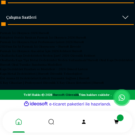
Çalışma Saatleri
Parmak İzi Okuyucu 2026 Hursoft
Rakipleri Geride Bırakan Parmak İzi Okuyucu 2026 Hursoft
Parmak İzi Okuyucu Fiyat Performans Lideri 2026 Hursoft
2026’nın En İyi Parmak İzi Okuyucusu – Hursoft Zirvede
Parmak İzi Okuyucu Alacaklar İçin 2026 Rehberi Hursoft
Okullarda Kapı Dedektörleri Neden Şart? 2026 Güvenlik Rehberi
Okullarda Kapı Tipi Metal Dedektörler Neden Kullanılmalı?
Hursoft Okul Kapı Dedektörleri
Hursoft Okul Turnike Sundurma Modelleri
Kapı Dedektörü Fiyatları ve Modelleri - 2026 Güncel Listesi
Kapı Metal Dedektörleri | Hursoft Güvenlik Teknolojileri
Üst Arama El Dedektörleri Kaliteli Dayanıklı Sağlam | Hursoft
X Ray Cihazları | Profesyonel Güvenlik X Ray Cihazı Sistemleri | Hursoft
Telif Hakkı © 2026
Hursoft Güvenlik
Tüm hakları saklıdır .
ideasoft
ile
e-
hazırlandı.
ticaret
paketleri