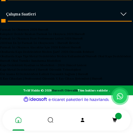
Çalışma Saatleri
Parmak İzi Okuyucu 2026 Hursoft
Rakipleri Geride Bırakan Parmak İzi Okuyucu 2026 Hursoft
Parmak İzi Okuyucu Fiyat Performans Lideri 2026 Hursoft
2026’nın En İyi Parmak İzi Okuyucusu – Hursoft Zirvede
Parmak İzi Okuyucu Alacaklar İçin 2026 Rehberi Hursoft
Okullarda Kapı Dedektörleri Neden Şart? 2026 Güvenlik Rehberi
Okullarda Kapı Tipi Metal Dedektörler Neden Kullanılmalı?
Hursoft Okul Kapı Dedektörleri
Hursoft Okul Turnike Sundurma Modelleri
Kapı Dedektörü Fiyatları ve Modelleri - 2026 Güncel Listesi
Kapı Metal Dedektörleri | Hursoft Güvenlik Teknolojileri
Üst Arama El Dedektörleri Kaliteli Dayanıklı Sağlam | Hursoft
X Ray Cihazları | Profesyonel Güvenlik X Ray Cihazı Sistemleri | Hursoft
Telif Hakkı © 2026
Hursoft Güvenlik
Tüm hakları saklıdır .
ideasoft
ile
e-
hazırlandı.
ticaret
paketleri