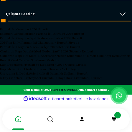
Çalışma Saatleri
Parmak İzi Okuyucu 2026 Hursoft
Rakipleri Geride Bırakan Parmak İzi Okuyucu 2026 Hursoft
Parmak İzi Okuyucu Fiyat Performans Lideri 2026 Hursoft
2026’nın En İyi Parmak İzi Okuyucusu – Hursoft Zirvede
Parmak İzi Okuyucu Alacaklar İçin 2026 Rehberi Hursoft
Okullarda Kapı Dedektörleri Neden Şart? 2026 Güvenlik Rehberi
Okullarda Kapı Tipi Metal Dedektörler Neden Kullanılmalı?
Hursoft Okul Kapı Dedektörleri
Hursoft Okul Turnike Sundurma Modelleri
Kapı Dedektörü Fiyatları ve Modelleri - 2026 Güncel Listesi
Kapı Metal Dedektörleri | Hursoft Güvenlik Teknolojileri
Üst Arama El Dedektörleri Kaliteli Dayanıklı Sağlam | Hursoft
X Ray Cihazları | Profesyonel Güvenlik X Ray Cihazı Sistemleri | Hursoft
Telif Hakkı © 2026
Hursoft Güvenlik
Tüm hakları saklıdır .
ideasoft
ile
e-
hazırlandı.
ticaret
paketleri