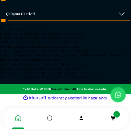
Çalışma Saatleri
Parmak İzi Okuyucu 2026 Hursoft
Rakipleri Geride Bırakan Parmak İzi Okuyucu 2026 Hursoft
Parmak İzi Okuyucu Fiyat Performans Lideri 2026 Hursoft
2026’nın En İyi Parmak İzi Okuyucusu – Hursoft Zirvede
Parmak İzi Okuyucu Alacaklar İçin 2026 Rehberi Hursoft
Okullarda Kapı Dedektörleri Neden Şart? 2026 Güvenlik Rehberi
Okullarda Kapı Tipi Metal Dedektörler Neden Kullanılmalı?
Hursoft Okul Kapı Dedektörleri
Hursoft Okul Turnike Sundurma Modelleri
Kapı Dedektörü Fiyatları ve Modelleri - 2026 Güncel Listesi
Kapı Metal Dedektörleri | Hursoft Güvenlik Teknolojileri
Üst Arama El Dedektörleri Kaliteli Dayanıklı Sağlam | Hursoft
X Ray Cihazları | Profesyonel Güvenlik X Ray Cihazı Sistemleri | Hursoft
Telif Hakkı © 2026
Hursoft Güvenlik
Tüm hakları saklıdır .
ideasoft
ile
e-
hazırlandı.
ticaret
paketleri