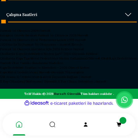
Çalışma Saatleri
Parmak İzi Okuyucu 2026 Hursoft
Rakipleri Geride Bırakan Parmak İzi Okuyucu 2026 Hursoft
Parmak İzi Okuyucu Fiyat Performans Lideri 2026 Hursoft
2026’nın En İyi Parmak İzi Okuyucusu – Hursoft Zirvede
Parmak İzi Okuyucu Alacaklar İçin 2026 Rehberi Hursoft
Okullarda Kapı Dedektörleri Neden Şart? 2026 Güvenlik Rehberi
Okullarda Kapı Tipi Metal Dedektörler Neden Kullanılmalı?
Hursoft Okul Kapı Dedektörleri
Hursoft Okul Turnike Sundurma Modelleri
Kapı Dedektörü Fiyatları ve Modelleri - 2026 Güncel Listesi
Kapı Metal Dedektörleri | Hursoft Güvenlik Teknolojileri
Üst Arama El Dedektörleri Kaliteli Dayanıklı Sağlam | Hursoft
X Ray Cihazları | Profesyonel Güvenlik X Ray Cihazı Sistemleri | Hursoft
Telif Hakkı © 2026
Hursoft Güvenlik
Tüm hakları saklıdır .
ideasoft
ile
e-
hazırlandı.
ticaret
paketleri