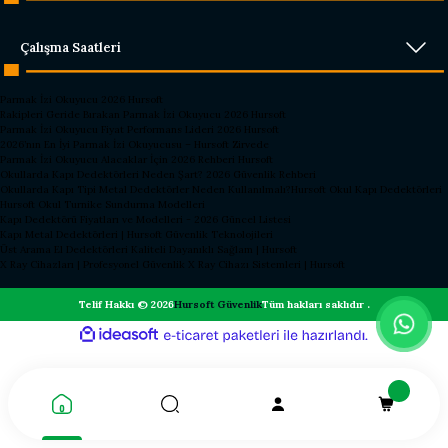
Çalışma Saatleri
Parmak İzi Okuyucu 2026 Hursoft
Rakipleri Geride Bırakan Parmak İzi Okuyucu 2026 Hursoft
Parmak İzi Okuyucu Fiyat Performans Lideri 2026 Hursoft
2026’nın En İyi Parmak İzi Okuyucusu – Hursoft Zirvede
Parmak İzi Okuyucu Alacaklar İçin 2026 Rehberi Hursoft
Okullarda Kapı Dedektörleri Neden Şart? 2026 Güvenlik Rehberi
Okullarda Kapı Tipi Metal Dedektörler Neden Kullanılmalı?
Hursoft Okul Kapı Dedektörleri
Hursoft Okul Turnike Sundurma Modelleri
Kapı Dedektörü Fiyatları ve Modelleri - 2026 Güncel Listesi
Kapı Metal Dedektörleri | Hursoft Güvenlik Teknolojileri
Üst Arama El Dedektörleri Kaliteli Dayanıklı Sağlam | Hursoft
X Ray Cihazları | Profesyonel Güvenlik X Ray Cihazı Sistemleri | Hursoft
Telif Hakkı © 2026
Hursoft Güvenlik
Tüm hakları saklıdır .
ideasoft
ile
e-
hazırlandı.
ticaret
paketleri