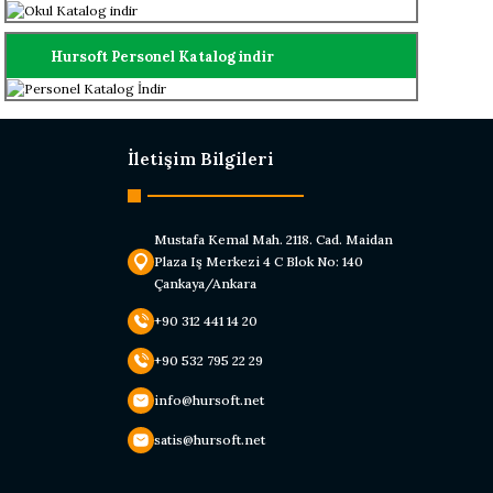
Hursoft Personel Katalog indir
İletişim Bilgileri
Mustafa Kemal Mah. 2118. Cad. Maidan
Plaza Iş Merkezi 4 C Blok No: 140
Çankaya/Ankara
+90 312 441 14 20
+90 532 795 22 29
info@hursoft.net
satis@hursoft.net