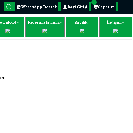
WhatsApp Destek
Bayi Girişi
Sepetim
ownload
Referanslarımız
Bayilik
İletişim
dı.