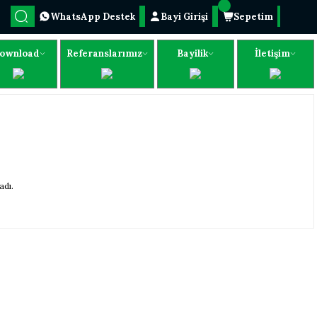
WhatsApp Destek
Bayi Girişi
Sepetim
ownload
Referanslarımız
Bayilik
İletişim
dı.