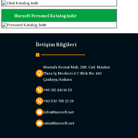
Hursoft Personel Katalog indir
İletişim Bilgileri
Mustafa Kemal Mah. 2118. Cad. Maidan
Plaza Iş Merkezi 4 C Blok No: 140
Çankaya/Ankara
+90 312 441 14 20
+90 532 795 22 29
info@hursoft.net
satis@hursoft.net