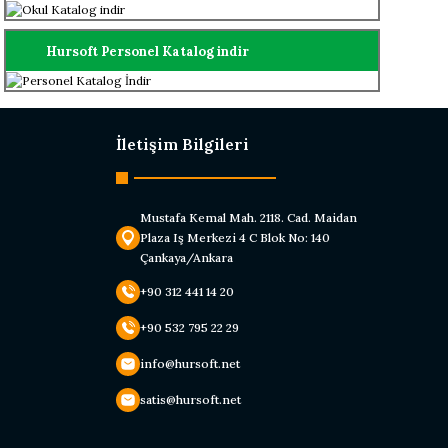
Hursoft Personel Katalog indir
İletişim Bilgileri
Mustafa Kemal Mah. 2118. Cad. Maidan
Plaza Iş Merkezi 4 C Blok No: 140
Çankaya/Ankara
+90 312 441 14 20
+90 532 795 22 29
info@hursoft.net
satis@hursoft.net