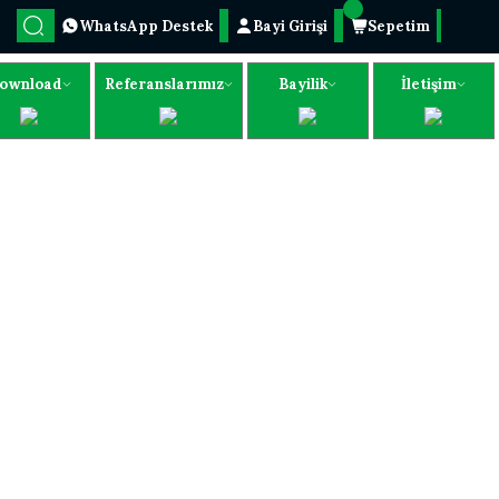
WhatsApp Destek
Bayi Girişi
Sepetim
ownload
Referanslarımız
Bayilik
İletişim