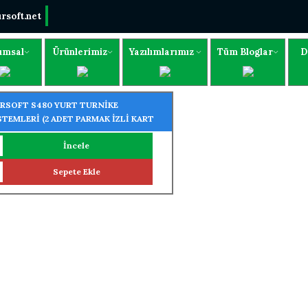
rsoft.net
umsal
Ürünlerimiz
Yazılımlarımız
Tüm Bloglar
D
RSOFT S480 YURT TURNİKE
STEMLERİ (2 ADET PARMAK İZLİ KART
UYUCU TURNİKEYE MONTELİ)
İncele
Sepete Ekle