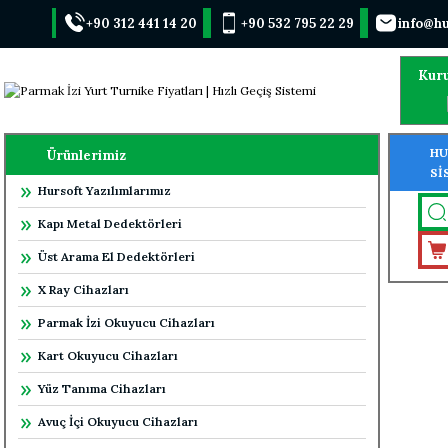
+90 312 441 14 20
+90 532 795 22 29
info@hu
Kur
HU
Ürünlerimiz
Sİ
Hursoft Yazılımlarımız
OK
Kapı Metal Dedektörleri
Üst Arama El Dedektörleri
X Ray Cihazları
Parmak İzi Okuyucu Cihazları
Kart Okuyucu Cihazları
Yüz Tanıma Cihazları
Avuç İçi Okuyucu Cihazları