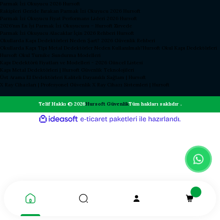
Parmak İzi Okuyucu 2026 Hursoft
Rakipleri Geride Bırakan Parmak İzi Okuyucu 2026 Hursoft
Parmak İzi Okuyucu Fiyat Performans Lideri 2026 Hursoft
2026’nın En İyi Parmak İzi Okuyucusu – Hursoft Zirvede
Parmak İzi Okuyucu Alacaklar İçin 2026 Rehberi Hursoft
Okullarda Kapı Dedektörleri Neden Şart? 2026 Güvenlik Rehberi
Okullarda Kapı Tipi Metal Dedektörler Neden Kullanılmalı?
Hursoft Okul Kapı Dedektörleri
Hursoft Okul Turnike Sundurma Modelleri
Kapı Dedektörü Fiyatları ve Modelleri - 2026 Güncel Listesi
Kapı Metal Dedektörleri | Hursoft Güvenlik Teknolojileri
Üst Arama El Dedektörleri Kaliteli Dayanıklı Sağlam | Hursoft
X Ray Cihazları | Profesyonel Güvenlik X Ray Cihazı Sistemleri | Hursoft
Telif Hakkı © 2026
Hursoft Güvenlik
Tüm hakları saklıdır .
ideasoft
ile
e-
hazırlandı.
ticaret
paketleri