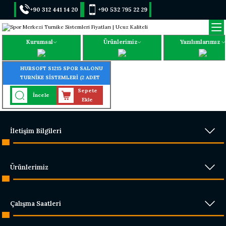
+90 312 441 14 20
+90 532 795 22 29
Kurumsal
Ürünlerimiz
Yazılımlarımız
HURSOFT S1215 SPOR SALONU
TURNİKE SİSTEMLERİ (2 ADET
PARMAK İZLİ KART OKUYUCU
Sepete
İncele
TURNİKEYE MONTELİ)
Ekle
İletişim Bilgileri
Ürünlerimiz
Çalışma Saatleri