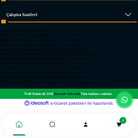
Çalışma Saatleri
Parmak İzi Okuyucu 2026 Hursoft
Rakipleri Geride Bırakan Parmak İzi Okuyucu 2026 Hursoft
Parmak İzi Okuyucu Fiyat Performans Lideri 2026 Hursoft
2026’nın En İyi Parmak İzi Okuyucusu – Hursoft Zirvede
Parmak İzi Okuyucu Alacaklar İçin 2026 Rehberi Hursoft
Okullarda Kapı Dedektörleri Neden Şart? 2026 Güvenlik Rehberi
Okullarda Kapı Tipi Metal Dedektörler Neden Kullanılmalı?
Hursoft Okul Kapı Dedektörleri
Hursoft Okul Turnike Sundurma Modelleri
Kapı Dedektörü Fiyatları ve Modelleri - 2026 Güncel Listesi
Kapı Metal Dedektörleri | Hursoft Güvenlik Teknolojileri
Üst Arama El Dedektörleri Kaliteli Dayanıklı Sağlam | Hursoft
X Ray Cihazları | Profesyonel Güvenlik X Ray Cihazı Sistemleri | Hursoft
Telif Hakkı © 2026
Hursoft Güvenlik
Tüm hakları saklıdır .
ideasoft
ile
e-
hazırlandı.
ticaret
paketleri
0