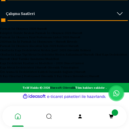
Çalışma Saatleri
Parmak İzi Okuyucu 2026 Hursoft
Rakipleri Geride Bırakan Parmak İzi Okuyucu 2026 Hursoft
Parmak İzi Okuyucu Fiyat Performans Lideri 2026 Hursoft
2026’nın En İyi Parmak İzi Okuyucusu – Hursoft Zirvede
Parmak İzi Okuyucu Alacaklar İçin 2026 Rehberi Hursoft
Okullarda Kapı Dedektörleri Neden Şart? 2026 Güvenlik Rehberi
Okullarda Kapı Tipi Metal Dedektörler Neden Kullanılmalı?
Hursoft Okul Kapı Dedektörleri
Hursoft Okul Turnike Sundurma Modelleri
Kapı Dedektörü Fiyatları ve Modelleri - 2026 Güncel Listesi
Kapı Metal Dedektörleri | Hursoft Güvenlik Teknolojileri
Üst Arama El Dedektörleri Kaliteli Dayanıklı Sağlam | Hursoft
X Ray Cihazları | Profesyonel Güvenlik X Ray Cihazı Sistemleri | Hursoft
Telif Hakkı © 2026
Hursoft Güvenlik
Tüm hakları saklıdır .
ideasoft
ile
e-
hazırlandı.
ticaret
paketleri