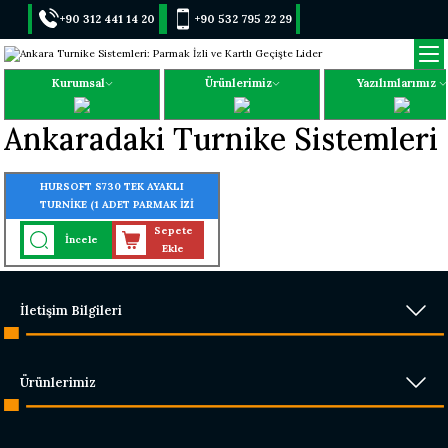
+90 312 441 14 20
+90 532 795 22 29
Kurumsal
Ürünlerimiz
Yazılımlarımız
Ankaradaki Turnike Sistemleri
HURSOFT S730 TEK AYAKLI
TURNİKE (1 ADET PARMAK İZİ
OKUYUCU TURNİKEYE
Sepete
İncele
MONTELİ)
Ekle
İletişim Bilgileri
Ürünlerimiz