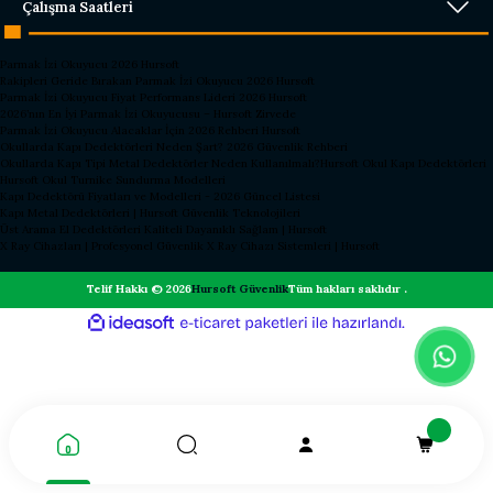
Çalışma Saatleri
Parmak İzi Okuyucu 2026 Hursoft
Rakipleri Geride Bırakan Parmak İzi Okuyucu 2026 Hursoft
Parmak İzi Okuyucu Fiyat Performans Lideri 2026 Hursoft
2026’nın En İyi Parmak İzi Okuyucusu – Hursoft Zirvede
Parmak İzi Okuyucu Alacaklar İçin 2026 Rehberi Hursoft
Okullarda Kapı Dedektörleri Neden Şart? 2026 Güvenlik Rehberi
Okullarda Kapı Tipi Metal Dedektörler Neden Kullanılmalı?
Hursoft Okul Kapı Dedektörleri
Hursoft Okul Turnike Sundurma Modelleri
Kapı Dedektörü Fiyatları ve Modelleri - 2026 Güncel Listesi
Kapı Metal Dedektörleri | Hursoft Güvenlik Teknolojileri
Üst Arama El Dedektörleri Kaliteli Dayanıklı Sağlam | Hursoft
X Ray Cihazları | Profesyonel Güvenlik X Ray Cihazı Sistemleri | Hursoft
Telif Hakkı © 2026
Hursoft Güvenlik
Tüm hakları saklıdır .
ideasoft
ile
e-
hazırlandı.
ticaret
paketleri