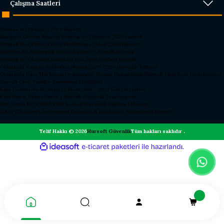
Çalışma Saatleri
Parmak İzi Okuyucu 2026 Hursoft
Rakipleri Geride Bırakan Parmak İzi Okuyucu 2026 Hursoft
Parmak İzi Okuyucu Fiyat Performans Lideri 2026 Hursoft
2026’nın En İyi Parmak İzi Okuyucusu – Hursoft Zirvede
Parmak İzi Okuyucu Alacaklar İçin 2026 Rehberi Hursoft
Okullarda Kapı Dedektörleri Neden Şart? 2026 Güvenlik Rehberi
Okullarda Kapı Tipi Metal Dedektörler Neden Kullanılmalı?
Hursoft Okul Kapı Dedektörleri
Hursoft Okul Turnike Sundurma Modelleri
Kapı Dedektörü Fiyatları ve Modelleri - 2026 Güncel Listesi
Kapı Metal Dedektörleri | Hursoft Güvenlik Teknolojileri
Üst Arama El Dedektörleri Kaliteli Dayanıklı Sağlam | Hursoft
X Ray Cihazları | Profesyonel Güvenlik X Ray Cihazı Sistemleri | Hursoft
Telif Hakkı © 2026
Hursoft Güvenlik
Tüm hakları saklıdır .
ideasoft
ile
e-
hazırlandı.
ticaret
paketleri