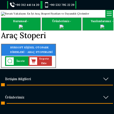
+90 312 441 14 20
+90 532 795 22 29
Kurumsal
Ürünlerimiz
Yazılımlarımız
Araç Stoperi
HURSOFT KİŞİSEL OTOPARK
DİREKLERİ - ARAÇ STOPERLERİ
Sepete
İncele
Ekle
İletişim Bilgileri
Ürünlerimiz