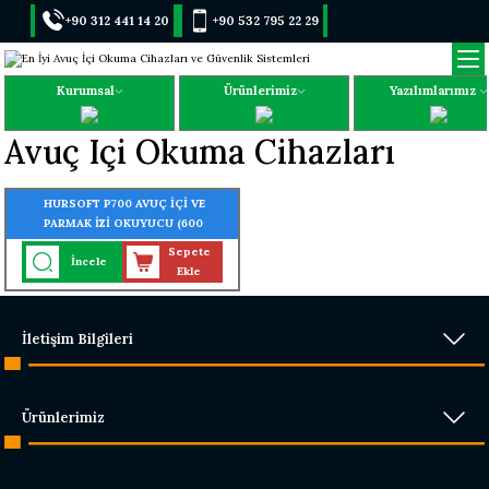
+90 312 441 14 20
+90 532 795 22 29
Kurumsal
Ürünlerimiz
Yazılımlarımız
Avuç Içi Okuma Cihazları
HURSOFT P700 AVUÇ İÇİ VE
PARMAK İZİ OKUYUCU (600
AVUÇ İÇİ - 3000 PARMAK İZİ
Sepete
İncele
OKUMA ÖZELLİĞİ)
Ekle
İletişim Bilgileri
Ürünlerimiz