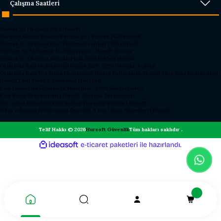
Çalışma Saatleri
Parmak İzi Okuyucu 2026 Hursoft
Rakipleri Geride Bırakan Parmak İzi Okuyucu 2026 Hursoft
Parmak İzi Okuyucu Fiyat Performans Lideri 2026 Hursoft
2026’nın En İyi Parmak İzi Okuyucusu – Hursoft Zirvede
Parmak İzi Okuyucu Alacaklar İçin 2026 Rehberi Hursoft
Okullarda Kapı Dedektörleri Neden Şart? 2026 Güvenlik Rehberi
Okullarda Kapı Tipi Metal Dedektörler Neden Kullanılmalı?
Hursoft Okul Kapı Dedektörleri
Hursoft Okul Turnike Sundurma Modelleri
Kapı Dedektörü Fiyatları ve Modelleri - 2026 Güncel Listesi
Kapı Metal Dedektörleri | Hursoft Güvenlik Teknolojileri
Üst Arama El Dedektörleri Kaliteli Dayanıklı Sağlam | Hursoft
X Ray Cihazları | Profesyonel Güvenlik X Ray Cihazı Sistemleri | Hursoft
Telif Hakkı © 2026
Hursoft Güvenlik
Tüm hakları saklıdır .
ideasoft
ile
e-
hazırlandı.
ticaret
paketleri