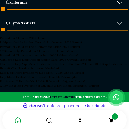
Ürünlerimiz
Çalışma Saatleri
Parmak İzi Okuyucu 2026 Hursoft
Rakipleri Geride Bırakan Parmak İzi Okuyucu 2026 Hursoft
Parmak İzi Okuyucu Fiyat Performans Lideri 2026 Hursoft
2026’nın En İyi Parmak İzi Okuyucusu – Hursoft Zirvede
Parmak İzi Okuyucu Alacaklar İçin 2026 Rehberi Hursoft
Okullarda Kapı Dedektörleri Neden Şart? 2026 Güvenlik Rehberi
Okullarda Kapı Tipi Metal Dedektörler Neden Kullanılmalı?
Hursoft Okul Kapı Dedektörleri
Hursoft Okul Turnike Sundurma Modelleri
Kapı Dedektörü Fiyatları ve Modelleri - 2026 Güncel Listesi
Kapı Metal Dedektörleri | Hursoft Güvenlik Teknolojileri
Üst Arama El Dedektörleri Kaliteli Dayanıklı Sağlam | Hursoft
X Ray Cihazları | Profesyonel Güvenlik X Ray Cihazı Sistemleri | Hursoft
Telif Hakkı © 2026
Hursoft Güvenlik
Tüm hakları saklıdır .
ideasoft
ile
e-
hazırlandı.
ticaret
paketleri