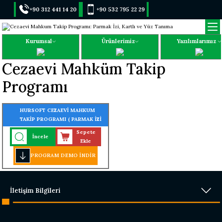
+90 312 441 14 20
+90 532 795 22 29
Kurumsal
Ürünlerimiz
Yazılımlarımız
Cezaevi Mahküm Takip
Programı
HURSOFT CEZAEVİ MAHKUM
TAKİP PROGRAMI ( PARMAK İZİ
- KARTLI - YÜZ TANIMALI -
Sepete
İncele
TURNİKE GEÇİŞ SİSTEMLİ)
Ekle
PROGRAM DEMO İNDİR
İletişim Bilgileri