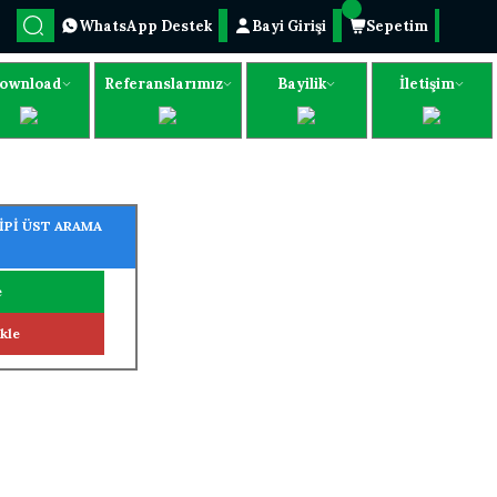
WhatsApp Destek
Bayi Girişi
Sepetim
ownload
Referanslarımız
Bayilik
İletişim
İPİ ÜST ARAMA
e
kle