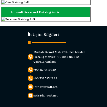
Hursoft Personel Katalog indir
İletişim Bilgileri
Mustafa Kemal Mah. 2118. Cad. Maidan
Plaza Iş Merkezi 4 C Blok No: 140
Çankaya/Ankara
+90 312 441 14 20
+90 532 795 22 29
info@hursoft.net
satis@hursoft.net