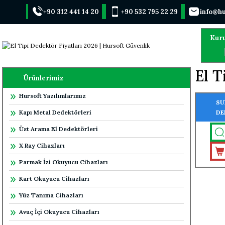
+90 312 441 14 20
+90 532 795 22 29
info@hu
Kur
El T
Ürünlerimiz
Hursoft Yazılımlarımız
SU
Kapı Metal Dedektörleri
DE
Üst Arama El Dedektörleri
X Ray Cihazları
Parmak İzi Okuyucu Cihazları
Kart Okuyucu Cihazları
Yüz Tanıma Cihazları
Avuç İçi Okuyucu Cihazları