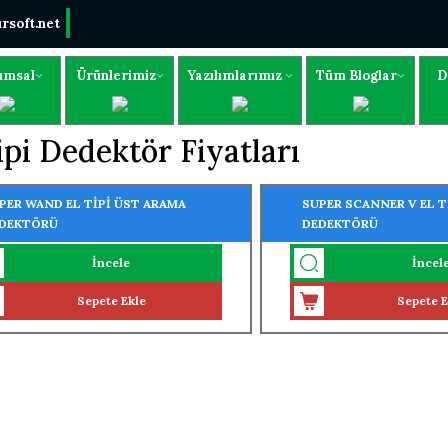
rsoft.net
umsal
Ürünlerimiz
Yazılımlarımız
Tüm Bloglar
D
ipi Dedektör Fiyatları
PER WAND EL TİPİ ÜST ARAMA
SUPER SCANNER V EL T
DEKTÖRÜ
DEDEKTÖRÜ
İncele
İncel
Sepete Ekle
Sepete E