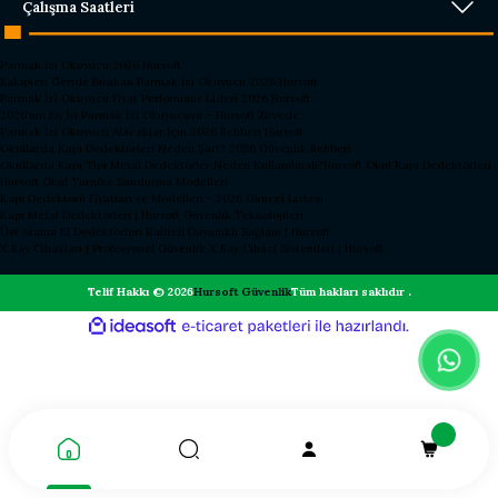
Çalışma Saatleri
Parmak İzi Okuyucu 2026 Hursoft
Rakipleri Geride Bırakan Parmak İzi Okuyucu 2026 Hursoft
Parmak İzi Okuyucu Fiyat Performans Lideri 2026 Hursoft
2026’nın En İyi Parmak İzi Okuyucusu – Hursoft Zirvede
Parmak İzi Okuyucu Alacaklar İçin 2026 Rehberi Hursoft
Okullarda Kapı Dedektörleri Neden Şart? 2026 Güvenlik Rehberi
Okullarda Kapı Tipi Metal Dedektörler Neden Kullanılmalı?
Hursoft Okul Kapı Dedektörleri
Hursoft Okul Turnike Sundurma Modelleri
Kapı Dedektörü Fiyatları ve Modelleri - 2026 Güncel Listesi
Kapı Metal Dedektörleri | Hursoft Güvenlik Teknolojileri
Üst Arama El Dedektörleri Kaliteli Dayanıklı Sağlam | Hursoft
X Ray Cihazları | Profesyonel Güvenlik X Ray Cihazı Sistemleri | Hursoft
Telif Hakkı © 2026
Hursoft Güvenlik
Tüm hakları saklıdır .
ideasoft
ile
e-
hazırlandı.
ticaret
paketleri