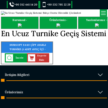
+90 312 441 14 20
+90 532 795 22 29
Kurumsal
Ürünlerimiz
Yazılımlarımız
En Ucuz Turnike Geçiş Sistemi
HURSOFT S440 ÇİFT AYAKLI
TURNİKE (1 ADET AVUÇ İÇİ -
PARMAK İZİ OKUYUCU
Sepete
İncele
TURNİKEYE MONTELİ)
Ekle
İletişim Bilgileri
Ürünlerimiz