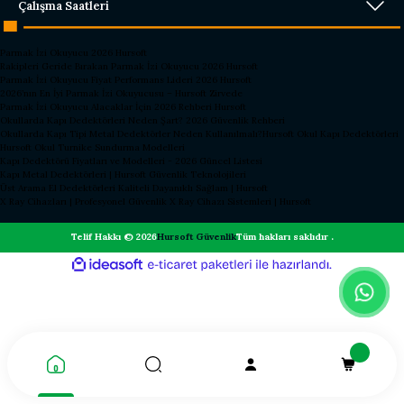
Çalışma Saatleri
Parmak İzi Okuyucu 2026 Hursoft
Rakipleri Geride Bırakan Parmak İzi Okuyucu 2026 Hursoft
Parmak İzi Okuyucu Fiyat Performans Lideri 2026 Hursoft
2026’nın En İyi Parmak İzi Okuyucusu – Hursoft Zirvede
Parmak İzi Okuyucu Alacaklar İçin 2026 Rehberi Hursoft
Okullarda Kapı Dedektörleri Neden Şart? 2026 Güvenlik Rehberi
Okullarda Kapı Tipi Metal Dedektörler Neden Kullanılmalı?
Hursoft Okul Kapı Dedektörleri
Hursoft Okul Turnike Sundurma Modelleri
Kapı Dedektörü Fiyatları ve Modelleri - 2026 Güncel Listesi
Kapı Metal Dedektörleri | Hursoft Güvenlik Teknolojileri
Üst Arama El Dedektörleri Kaliteli Dayanıklı Sağlam | Hursoft
X Ray Cihazları | Profesyonel Güvenlik X Ray Cihazı Sistemleri | Hursoft
Telif Hakkı © 2026
Hursoft Güvenlik
Tüm hakları saklıdır .
ideasoft
ile
e-
hazırlandı.
ticaret
paketleri