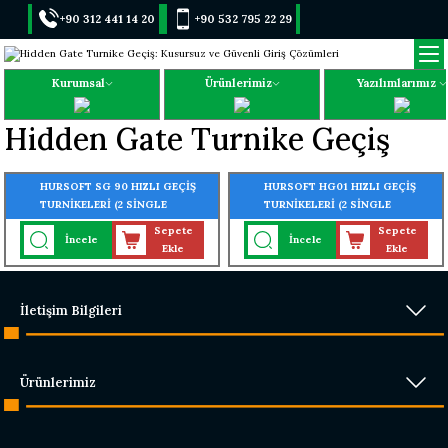
+90 312 441 14 20
+90 532 795 22 29
Kurumsal
Ürünlerimiz
Yazılımlarımız
Hidden Gate Turnike Geçiş
HURSOFT SG 90 HIZLI GEÇİŞ
HURSOFT HG01 HIZLI GEÇİŞ
TURNİKELERİ (2 SİNGLE
TURNİKELERİ (2 SİNGLE
TURNİKE BİR KORİDOR)
TURNİKE TEK KORİDOR)
Sepete
Sepete
İncele
İncele
Ekle
Ekle
İletişim Bilgileri
Ürünlerimiz